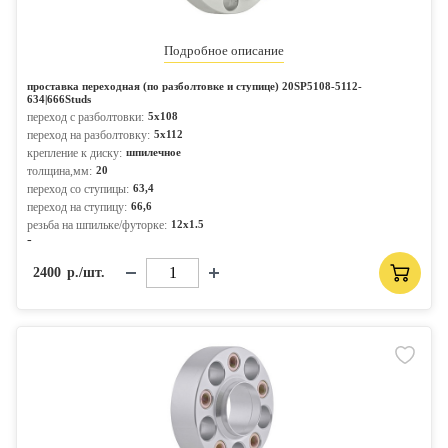
Подробное описание
проставка переходная (по разболтовке и ступице) 20SP5108-5112-
634|666Studs
переход с разболтовки:
5x108
переход на разболтовку:
5x112
крепление к диску:
шпилечное
толщина,мм:
20
переход со ступицы:
63,4
переход на ступицу:
66,6
резьба на шпильке/футорке:
12x1.5
-
2400
р./шт.