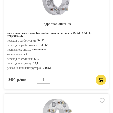
Подробное описание
проставка переходная (по разболтовке и ступице) 20SP5112-51143-
671|731Studs
переход с разболтовки:
5x112
переход на разболтовку:
5x114.3
крепление к диску:
шпилечное
толщина,мм:
20
переход со ступицы:
67,1
переход на ступицу:
73,1
резьба на шпильке/футорке:
12x1.5
-
2400
р./шт.