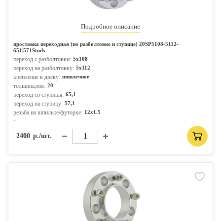
Подробное описание
проставка переходная (по разболтовке и ступице) 20SP5108-5112-
651|571Studs
переход с разболтовки:
5x108
переход на разболтовку:
5x112
крепление к диску:
шпилечное
толщина,мм:
20
переход со ступицы:
65,1
переход на ступицу:
57,1
резьба на шпильке/футорке:
12x1.5
-
2400
р./шт.