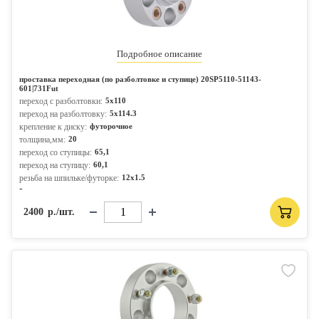
Подробное описание
проставка переходная (по разболтовке и ступице) 20SP5110-51143-
601|731Fut
переход с разболтовки:
5x110
переход на разболтовку:
5x114.3
крепление к диску:
футорочное
толщина,мм:
20
переход со ступицы:
65,1
переход на ступицу:
60,1
резьба на шпильке/футорке:
12x1.5
-
2400
р./шт.