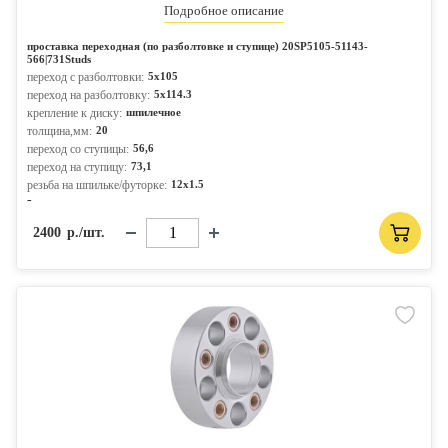
Подробное описание
проставка переходная (по разболтовке и ступице) 20SP5105-51143-
566|731Studs
переход с разболтовки:
5x105
переход на разболтовку:
5x114.3
крепление к диску:
шпилечное
толщина,мм:
20
переход со ступицы:
56,6
переход на ступицу:
73,1
резьба на шпильке/футорке:
12x1.5
-
2400
р./шт.