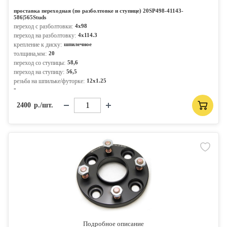
проставка переходная (по разболтовке и ступице) 20SP498-41143-
586|565Studs
переход с разболтовки:
4x98
переход на разболтовку:
4x114.3
крепление к диску:
шпилечное
толщина,мм:
20
переход со ступицы:
58,6
переход на ступицу:
56,5
резьба на шпильке/футорке:
12x1.25
-
2400
р./шт.
Подробное описание