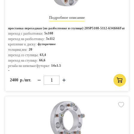
Подробное описание
проставка переходная (по разболтовке и ступице) 20SP5108-5112-634|666Fut
переход с разболтовки:
5x108
переход на разболтовку:
5x112
крепление к диску:
футорочное
толщина,мм:
20
переход со ступицы:
63,4
переход на ступицу:
66,6
резьба на шпильке/футорке:
14x1.5
-
2400
р./шт.