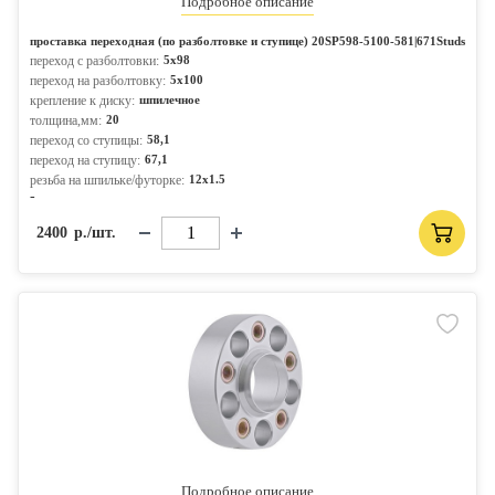
Подробное описание
проставка переходная (по разболтовке и ступице) 20SP598-5100-581|671Studs
переход с разболтовки:
5x98
переход на разболтовку:
5x100
крепление к диску:
шпилечное
толщина,мм:
20
переход со ступицы:
58,1
переход на ступицу:
67,1
резьба на шпильке/футорке:
12x1.5
-
2400
р./шт.
Подробное описание