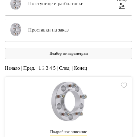
По ступице и разболтовке
Проставки на заказ
Подбор по параметрам
Начало
|
Пред.
|
1
2
3
4
5
|
След.
|
Конец
Подробное описание