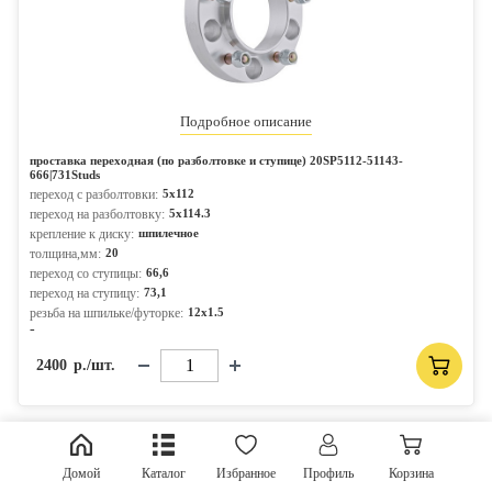
Подробное описание
проставка переходная (по разболтовке и ступице) 20SP5112-51143-
666|731Studs
переход с разболтовки:
5x112
переход на разболтовку:
5x114.3
крепление к диску:
шпилечное
толщина,мм:
20
переход со ступицы:
66,6
переход на ступицу:
73,1
резьба на шпильке/футорке:
12x1.5
-
2400
р./шт.
Домой
Каталог
Избранное
Профиль
Корзина