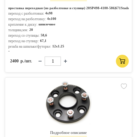
проставка переходная (по разболтовке и ступице) 20SP498-4100-586|671Studs
переход с разболтовки:
4x98
переход на разболтовку:
4x100
крепление к диску:
шпилечное
толщина,мм:
20
переход со ступицы:
58,6
переход на ступицу:
67,1
резьба на шпильке/футорке:
12x1.25
-
2400
р./шт.
Подробное описание