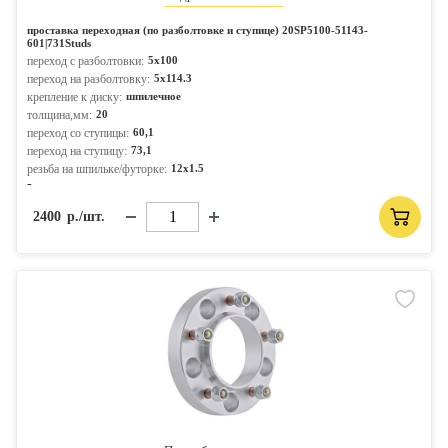
проставка переходная (по разболтовке и ступице) 20SP5100-51143-
601|731Studs
переход с разболтовки:
5x100
переход на разболтовку:
5x114.3
крепление к диску:
шпилечное
толщина,мм:
20
переход со ступицы:
60,1
переход на ступицу:
73,1
резьба на шпильке/футорке:
12x1.5
-
2400
р./шт.