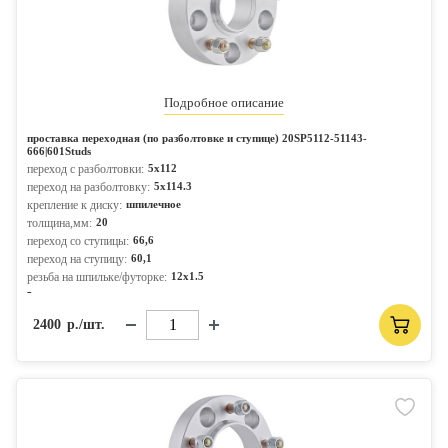
Подробное описание
проставка переходная (по разболтовке и ступице) 20SP5112-51143-
666|601Studs
переход с разболтовки:
5x112
переход на разболтовку:
5x114.3
крепление к диску:
шпилечное
толщина,мм:
20
переход со ступицы:
66,6
переход на ступицу:
60,1
резьба на шпильке/футорке:
12x1.5
-
2400
р./шт.