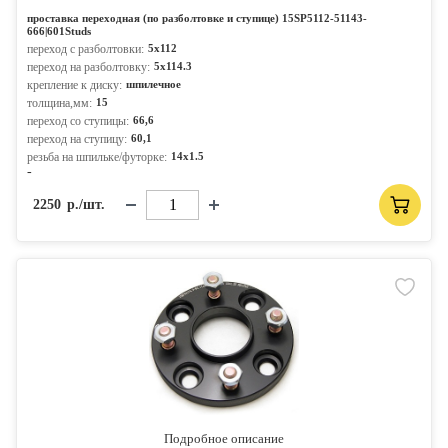
проставка переходная (по разболтовке и ступице) 15SP5112-51143-
666|601Studs
переход с разболтовки:
5x112
переход на разболтовку:
5x114.3
крепление к диску:
шпилечное
толщина,мм:
15
переход со ступицы:
66,6
переход на ступицу:
60,1
резьба на шпильке/футорке:
14x1.5
-
2250
р./шт.
Подробное описание