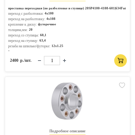
проставка переходная (по разболтовке и ступице) 20SP4100-4108-601|634Fut
переход с разболтовки:
4x100
переход на разболтовку:
4x108
крепление к диску:
футорочное
толщина,мм:
20
переход со ступицы:
60,1
переход на ступицу:
63,4
резьба на шпильке/футорке:
12x1.25
-
2400
р./шт.
Подробное описание