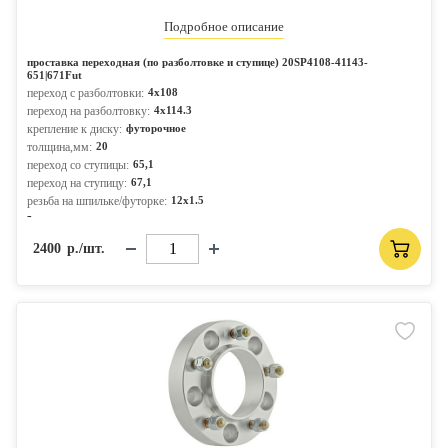
Подробное описание
проставка переходная (по разболтовке и ступице) 20SP4108-41143-
651|671Fut
переход с разболтовки:
4x108
переход на разболтовку:
4x114.3
крепление к диску:
футорочное
толщина,мм:
20
переход со ступицы:
65,1
переход на ступицу:
67,1
резьба на шпильке/футорке:
12x1.5
-
2400
р./шт.