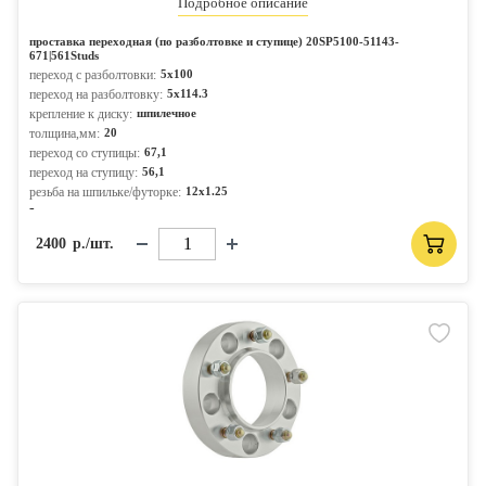
Подробное описание
проставка переходная (по разболтовке и ступице) 20SP5100-51143-
671|561Studs
переход с разболтовки:
5x100
переход на разболтовку:
5x114.3
крепление к диску:
шпилечное
толщина,мм:
20
переход со ступицы:
67,1
переход на ступицу:
56,1
резьба на шпильке/футорке:
12x1.25
-
2400
р./шт.