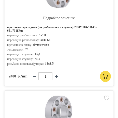
Подробное описание
проставка переходная (по разболтовке и ступице) 20SP5110-51143-
651|7311Fut
переход с разболтовки:
5x110
переход на разболтовку:
5x114.3
крепление к диску:
футорочное
толщина,мм:
20
переход со ступицы:
65,1
переход на ступицу:
73,1
резьба на шпильке/футорке:
12x1.5
-
2400
р./шт.