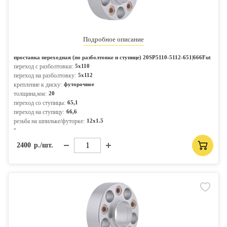
Подробное описание
проставка переходная (по разболтовке и ступице) 20SP5110-5112-651|666Fut
переход с разболтовки:
5x110
переход на разболтовку:
5x112
крепление к диску:
футорочное
толщина,мм:
20
переход со ступицы:
65,1
переход на ступицу:
66,6
резьба на шпильке/футорке:
12x1.5
-
2400
р./шт.