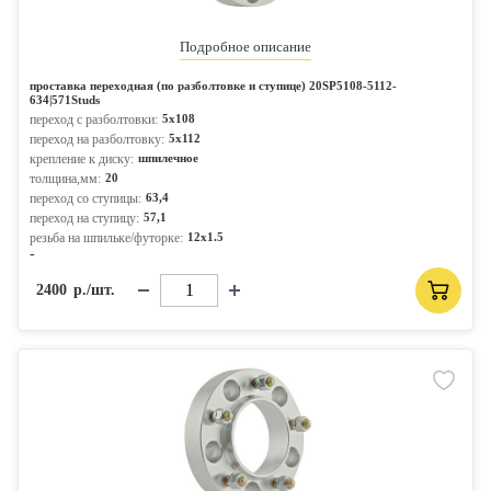
Подробное описание
проставка переходная (по разболтовке и ступице) 20SP5108-5112-
634|571Studs
переход с разболтовки:
5x108
переход на разболтовку:
5x112
крепление к диску:
шпилечное
толщина,мм:
20
переход со ступицы:
63,4
переход на ступицу:
57,1
резьба на шпильке/футорке:
12x1.5
-
2400
р./шт.