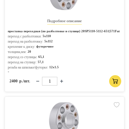
Подробное описание
проставка переходная (по разболтовке и ступице) 20SP5110-5112-651|571Fut
переход с разболтовки:
5x110
переход на разболтовку:
5x112
крепление к диску:
футорочное
толщина,мм:
20
переход со ступицы:
65,1
переход на ступицу:
57,1
резьба на шпильке/футорке:
12x1.5
-
2400
р./шт.