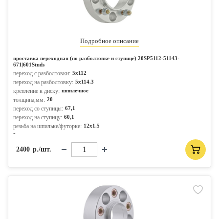
Подробное описание
проставка переходная (по разболтовке и ступице) 20SP5112-51143-
671|601Studs
переход с разболтовки:
5x112
переход на разболтовку:
5x114.3
крепление к диску:
шпилечное
толщина,мм:
20
переход со ступицы:
67,1
переход на ступицу:
60,1
резьба на шпильке/футорке:
12x1.5
-
2400
р./шт.