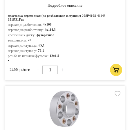
Подробное описание
проставка переходная (по разболтовке и ступице) 20SP4108-41143-
651|731Fut
переход с разболтовки:
4x108
переход на разболтовку:
4x114.3
крепление к диску:
футорочное
толщина,мм:
20
переход со ступицы:
65,1
переход на ступицу:
73,1
резьба на шпильке/футорке:
12x1.5
-
2400
р./шт.