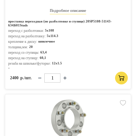
Подробное описание
проставка переходная (по разболтовке и ступице) 20SP5108-51143-
634|601Studs
переход с разболтовки:
5x108
переход на разболтовку:
5x114.3
крепление к диску:
шпилечное
толщина,мм:
20
переход со ступицы:
63,4
переход на ступицу:
60,1
резьба на шпильке/футорке:
12x1.5
-
2400
р./шт.