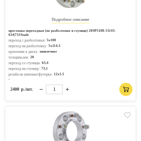
Подробное описание
проставка переходная (по разболтовке и ступице) 20SP5108-51143-
634|731Studs
переход с разболтовки:
5x108
переход на разболтовку:
5x114.3
крепление к диску:
шпилечное
толщина,мм:
20
переход со ступицы:
63,4
переход на ступицу:
73,1
резьба на шпильке/футорке:
12x1.5
-
2400
р./шт.