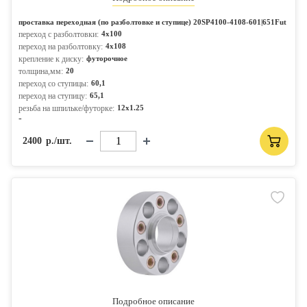
проставка переходная (по разболтовке и ступице) 20SP4100-4108-601|651Fut
переход с разболтовки:
4x100
переход на разболтовку:
4x108
крепление к диску:
футорочное
толщина,мм:
20
переход со ступицы:
60,1
переход на ступицу:
65,1
резьба на шпильке/футорке:
12x1.25
-
2400
р./шт.
Подробное описание