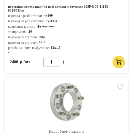
проставка переходная (по разболтовке и ступице) 20SP4100-41143-
601|671Fut
переход с разболтовки:
4x100
переход на разболтовку:
4x114.3
крепление к диску:
футорочное
толщина,мм:
20
переход со ступицы:
60,1
переход на ступицу:
67,1
резьба на шпильке/футорке:
12x1.5
-
2400
р./шт.
Подробное описание