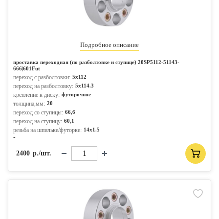
Подробное описание
проставка переходная (по разболтовке и ступице) 20SP5112-51143-
666|601Fut
переход с разболтовки:
5x112
переход на разболтовку:
5x114.3
крепление к диску:
футорочное
толщина,мм:
20
переход со ступицы:
66,6
переход на ступицу:
60,1
резьба на шпильке/футорке:
14x1.5
-
2400
р./шт.