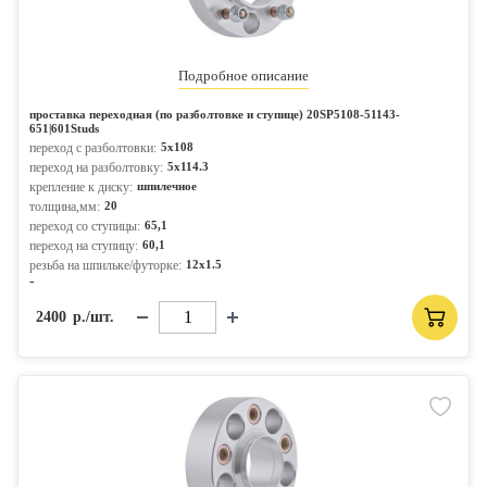
Подробное описание
проставка переходная (по разболтовке и ступице) 20SP5108-51143-
651|601Studs
переход с разболтовки:
5x108
переход на разболтовку:
5x114.3
крепление к диску:
шпилечное
толщина,мм:
20
переход со ступицы:
65,1
переход на ступицу:
60,1
резьба на шпильке/футорке:
12x1.5
-
2400
р./шт.