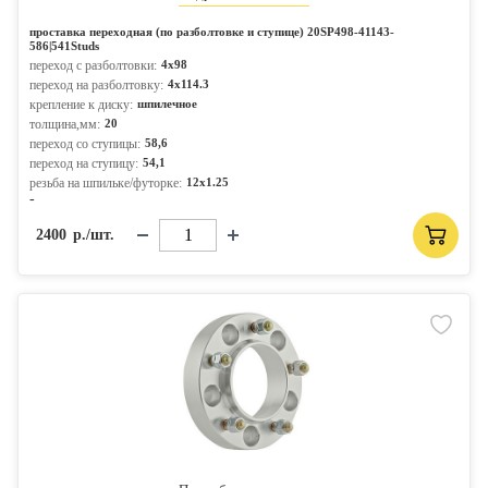
проставка переходная (по разболтовке и ступице) 20SP498-41143-
586|541Studs
переход с разболтовки:
4x98
переход на разболтовку:
4x114.3
крепление к диску:
шпилечное
толщина,мм:
20
переход со ступицы:
58,6
переход на ступицу:
54,1
резьба на шпильке/футорке:
12x1.25
-
2400
р./шт.