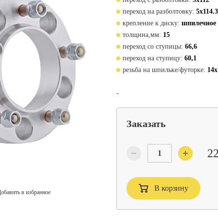
переход на разболтовку:
5x114.3
крепление к диску:
шпилечное
толщина,мм:
15
переход со ступицы:
66,6
переход на ступицу:
60,1
резьба на шпильке/футорке:
14x
-
Заказать
22
В корзину
обавить в избранное