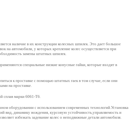
ляется наличие в их конструкции колесных шпилек. Это дает большое
ок на автомобили, у которых крепление колес осуществляется при
еобходимость замены штатных шпилек.
применяются специальные низкие конусные гайки, которые входят в
иться к проставке с помощью штатных гаек в том случае, если они
ами на проставке.
 сплав марки 6061-Т6.
чном оборудовании с использованием современных технологий.Установка
ий вид, динамику вождения, курсовую устойчивость,управляемость и
зволяет избежать задевание колес о неподвижные детали автомобиля.