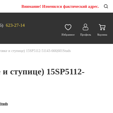
Внимание! Изменился фактический адрес.
6)
623-27-14
Избранное
Профиль
Корзина
товке и ступице) 15SP5112-51143-666|601Studs
 и ступице) 15SP5112-
Studs