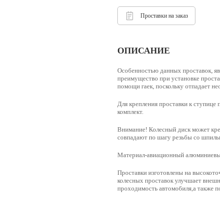
Проставки на заказ
ОПИСАНИЕ
Особенностью данных проставок, яв
преимущество при установке простав
помощи гаек, поскольку отпадает н
Для крепления проставки к ступице 
комплект.
Внимание! Колесный диск может креп
совпадают по шагу резьбы со шпильк
Материал-
авиационный алюминиевый
Проставки изготовлены на высокото
колесных проставок улучшает внешн
проходимость автомобиля,а также по