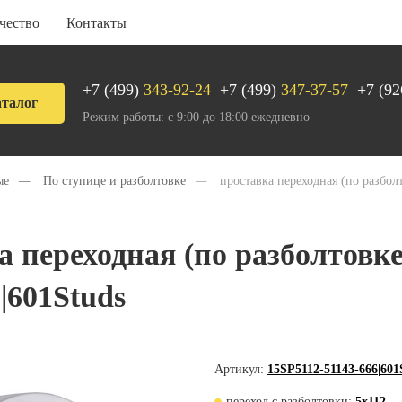
чество
Контакты
+7 (499)
343-92-24
+7 (499)
347-37-57
+7 (92
талог
Режим работы: с 9:00 до 18:00 ежедневно
ые
—
По ступице и разболтовке
—
проставка переходная (по разбол
а переходная (по разболтовке
|601Studs
Артикул:
15SP5112-51143-666|601
переход с разболтовки:
5x112