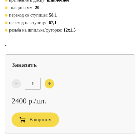
крепление к диску:
шпилечное
толщина,мм:
20
переход со ступицы:
58,1
переход на ступицу:
67,1
резьба на шпильке/футорке:
12x1.5
-
Заказать
2400 р./шт.
В корзину