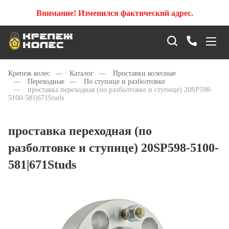
Внимание! Изменился фактический адрес.
Крепеж колес
—
Каталог
—
Проставки колесные
—
Переходные
—
По ступице и разболтовке
—
проставка переходная (по разболтовке и ступице) 20SP598-
5100-581|671Studs
проставка переходная (по
разболтовке и ступице) 20SP598-5100-
581|671Studs