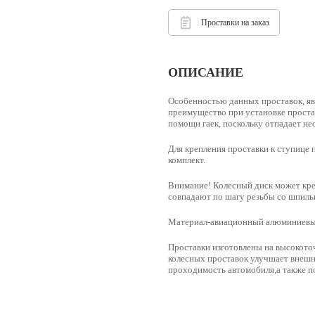
Проставки на заказ
ОПИСАНИЕ
Особенностью данных проставок, яв
преимущество при установке простав
помощи гаек, поскольку отпадает н
Для крепления проставки к ступице 
комплект.
Внимание! Колесный диск может креп
совпадают по шагу резьбы со шпильк
Материал-
авиационный алюминиевый
Проставки изготовлены на высокото
колесных проставок улучшает внешн
проходимость автомобиля,а также по