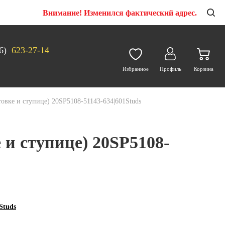
Внимание! Изменился фактический адрес.
6)
623-27-14
Избранное
Профиль
Корзина
товке и ступице) 20SP5108-51143-634|601Studs
 и ступице) 20SP5108-
Studs