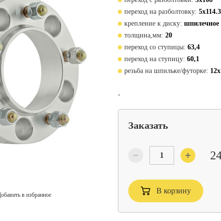
переход на разболтовку:
5x114.3
крепление к диску:
шпилечное
толщина,мм:
20
переход со ступицы:
63,4
переход на ступицу:
60,1
резьба на шпильке/футорке:
12x
-
Заказать
24
В корзину
обавить в избранное