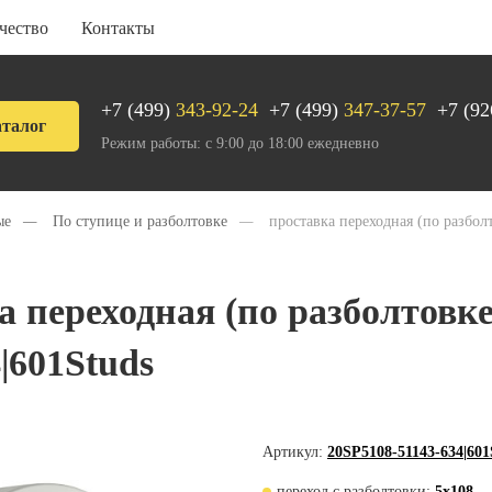
чество
Контакты
+7 (499)
343-92-24
+7 (499)
347-37-57
+7 (92
талог
Режим работы: с 9:00 до 18:00 ежедневно
ые
—
По ступице и разболтовке
—
проставка переходная (по разбол
а переходная (по разболтовке
|601Studs
Артикул:
20SP5108-51143-634|601
переход с разболтовки:
5x108