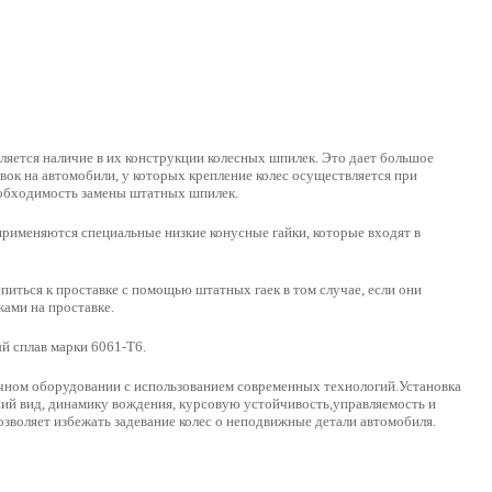
ляется наличие в их конструкции колесных шпилек. Это дает большое
ок на автомобили, у которых крепление колес осуществляется при
еобходимость замены штатных шпилек.
применяются специальные низкие конусные гайки, которые входят в
иться к проставке с помощью штатных гаек в том случае, если они
ами на проставке.
 сплав марки 6061-Т6.
чном оборудовании с использованием современных технологий.Установка
ий вид, динамику вождения, курсовую устойчивость,управляемость и
зволяет избежать задевание колес о неподвижные детали автомобиля.