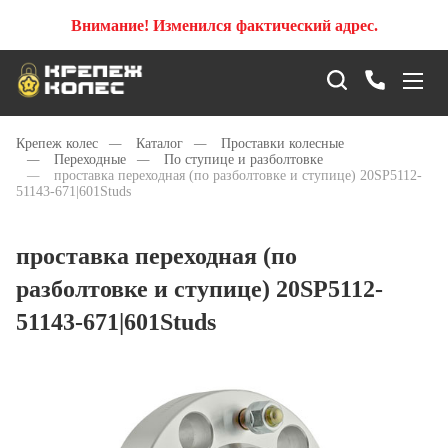
Внимание! Изменился фактический адрес.
Крепеж колес
—
Каталог
—
Проставки колесные
—
Переходные
—
По ступице и разболтовке
—
проставка переходная (по разболтовке и ступице) 20SP5112-
51143-671|601Studs
проставка переходная (по
разболтовке и ступице) 20SP5112-
51143-671|601Studs