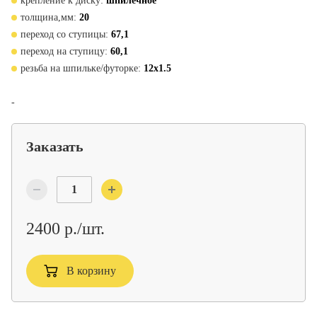
крепление к диску:
шпилечное
толщина,мм:
20
переход со ступицы:
67,1
переход на ступицу:
60,1
резьба на шпильке/футорке:
12x1.5
-
Заказать
2400 р./шт.
В корзину