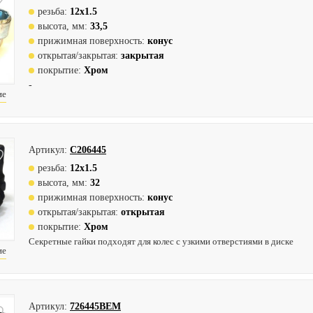
резьба:
12х1.5
высота, мм:
33,5
прижимная поверхность:
конус
открытая/закрытая:
закрытая
покрытие:
Хром
-
ие
Артикул:
C206445
резьба:
12х1.5
высота, мм:
32
прижимная поверхность:
конус
открытая/закрытая:
открытая
покрытие:
Хром
Секретные гайки подходят для колес с узкими отверстиями в диске
ие
Артикул:
726445BEM