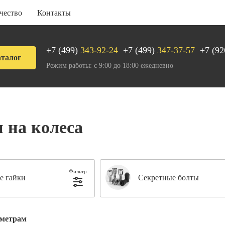
чество
Контакты
+7 (499)
343-92-24
+7 (499)
347-37-57
+7 (92
талог
Режим работы: с 9:00 до 18:00 ежедневно
 на колеса
Фильтр
е гайки
Секретные болты
аметрам