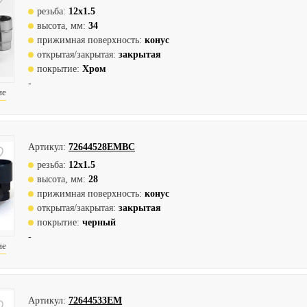
резьба:
12х1.5
высота, мм:
34
прижимная поверхность:
конус
открытая/закрытая:
закрытая
покрытие:
Хром
-
ие
Артикул:
72644528EMBC
резьба:
12х1.5
высота, мм:
28
прижимная поверхность:
конус
открытая/закрытая:
закрытая
покрытие:
черный
-
ие
Артикул:
72644533EM