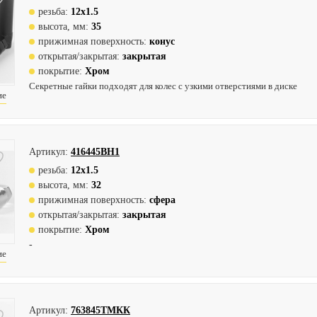
резьба:
12х1.5
высота, мм:
35
прижимная поверхность:
конус
открытая/закрытая:
закрытая
покрытие:
Хром
Секретные гайки подходят для колес с узкими отверстиями в диске
ие
Артикул:
416445BH1
резьба:
12х1.5
высота, мм:
32
прижимная поверхность:
сфера
открытая/закрытая:
закрытая
покрытие:
Хром
-
ие
Артикул:
763845TMКК