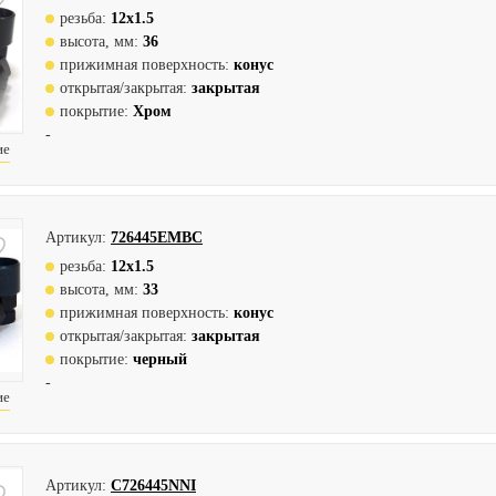
резьба:
12х1.5
высота, мм:
36
прижимная поверхность:
конус
открытая/закрытая:
закрытая
покрытие:
Хром
-
ие
Артикул:
726445EMBC
резьба:
12х1.5
высота, мм:
33
прижимная поверхность:
конус
открытая/закрытая:
закрытая
покрытие:
черный
-
ие
Артикул:
C726445NNI