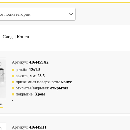
се подкатегории
|
След.
|
Конец
Артикул:
416445SX2
резьба:
12х1.5
высота, мм:
23.5
прижимная поверхность:
конус
открытая/закрытая:
открытая
покрытие:
Хром
-
ие
Артикул:
416445H1