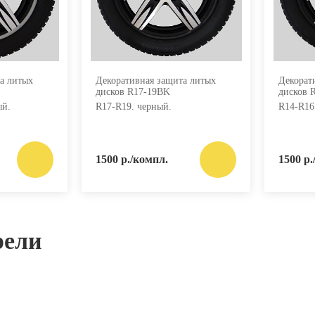
а литых
Декоративная защита литых
Декорат
дисков R17-19BK
дисков 
ый.
R17-R19. черный.
R14-R16
1500 р./компл.
1500 р.
рели