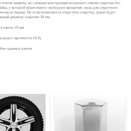
тепень защиты, их сложная конструкция исключает снятие секретки без
айка, у которой грани имеют свободное вращение, пазы для секретного
чески не видны. Но если попытаются открутить секретку, грани будут
льный диаметр секретки 30 мм.
ых ключа 19 мм
а (класс прочности 10.9).
обно хранить ключи.