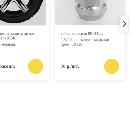
ивная защита литых
гайка колесная 801445E
R14-16BK
12х1.5. 32. конус. закрытая.
. черный.
хром. 19 мм.
/компл.
70 р./шт.