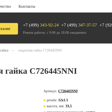
чество
Контакты
+7 (499)
343-92-24
+7 (499)
347-37-57
+7 (92
талог
Режим работы: с 9:00 до 18:00 ежедневно
гайки
—
секретная гайка C726445NNI
я гайка C726445NNI
Артикул:
C726445NNI
резьба:
12х1.5
высота, мм:
33,5