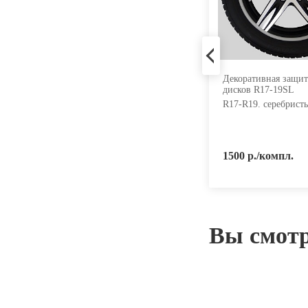
гайка колесная 80144535L
Декоративная защит
дисков R17-19SL
12х1.5. 35. конус. закрытая.
хром. 19 мм.
R17-R19. серебрист
60 р./шт.
1500 р./компл.
Вы смот