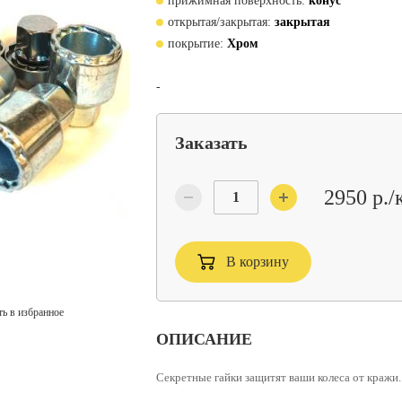
прижимная поверхность:
конус
открытая/закрытая:
закрытая
покрытие:
Хром
-
Заказать
2950 р./
В корзину
ь в избранное
ОПИСАНИЕ
Секретные гайки защитят ваши колеса от кражи.