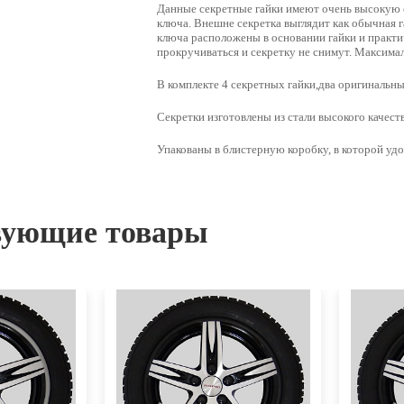
Данные секретные гайки имеют очень высокую с
ключа. Внешне секретка выглядит как обычная г
ключа расположены в основании гайки и практи
прокручиваться и секретку не снимут. Максима
В комплекте
4 секретных гайки,два оригинальн
Секретки изготовлены из стали высокого качеств
Упакованы в блистерную коробку, в которой уд
вующие товары