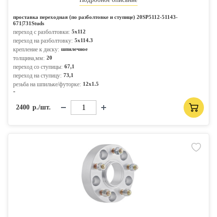
проставка переходная (по разболтовке и ступице) 20SP5112-51143-
671|731Studs
переход с разболтовки:
5x112
переход на разболтовку:
5x114.3
крепление к диску:
шпилечное
толщина,мм:
20
переход со ступицы:
67,1
переход на ступицу:
73,1
резьба на шпильке/футорке:
12x1.5
-
2400
р./шт.