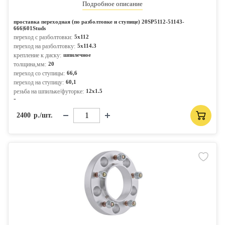
Подробное описание
проставка переходная (по разболтовке и ступице) 20SP5112-51143-
666|601Studs
переход с разболтовки:
5x112
переход на разболтовку:
5x114.3
крепление к диску:
шпилечное
толщина,мм:
20
переход со ступицы:
66,6
переход на ступицу:
60,1
резьба на шпильке/футорке:
12x1.5
-
2400
р./шт.