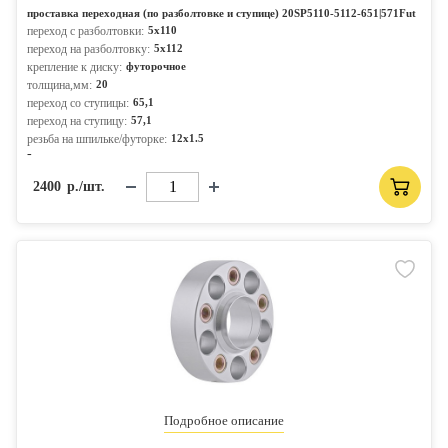
проставка переходная (по разболтовке и ступице) 20SP5110-5112-651|571Fut
переход с разболтовки:
5x110
переход на разболтовку:
5x112
крепление к диску:
футорочное
толщина,мм:
20
переход со ступицы:
65,1
переход на ступицу:
57,1
резьба на шпильке/футорке:
12x1.5
-
2400
р./шт.
Подробное описание