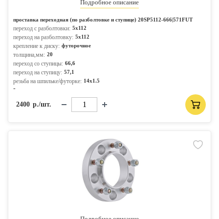
Подробное описание
проставка переходная (по разболтовке и ступице) 20SP5112-666|571FUT
переход с разболтовки:
5x112
переход на разболтовку:
5x112
крепление к диску:
футорочное
толщина,мм:
20
переход со ступицы:
66,6
переход на ступицу:
57,1
резьба на шпильке/футорке:
14x1.5
-
2400
р./шт.
Подробное описание