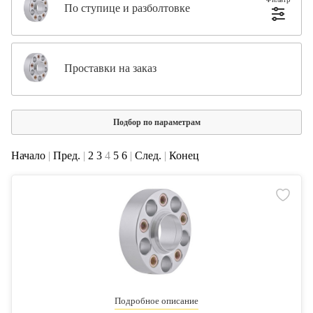
По ступице и разболтовке
Проставки на заказ
Подбор по параметрам
Начало
|
Пред.
|
2
3
4
5
6
|
След.
|
Конец
Подробное описание