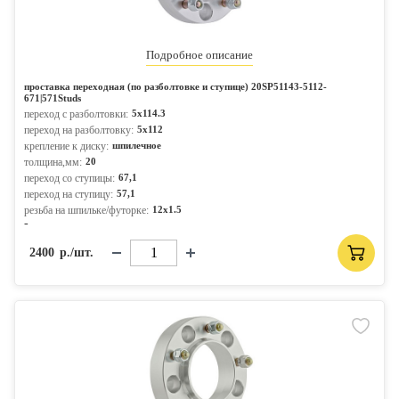
Подробное описание
проставка переходная (по разболтовке и ступице) 20SP51143-5112-
671|571Studs
переход с разболтовки:
5x114.3
переход на разболтовку:
5x112
крепление к диску:
шпилечное
толщина,мм:
20
переход со ступицы:
67,1
переход на ступицу:
57,1
резьба на шпильке/футорке:
12x1.5
-
2400
р./шт.