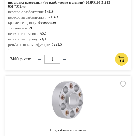
проставка переходная (по разболтовке и ступице) 20SP5110-51143-
651|7311Fut
переход с разболтовки:
5x110
переход на разболтовку:
5x114.3
крепление к диску:
футорочное
толщина,мм:
20
переход со ступицы:
65,1
переход на ступицу:
73,1
резьба на шпильке/футорке:
12x1.5
-
2400
р./шт.
Подробное описание