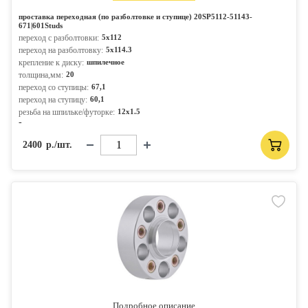
проставка переходная (по разболтовке и ступице) 20SP5112-51143-
671|601Studs
переход с разболтовки:
5x112
переход на разболтовку:
5x114.3
крепление к диску:
шпилечное
толщина,мм:
20
переход со ступицы:
67,1
переход на ступицу:
60,1
резьба на шпильке/футорке:
12x1.5
-
2400
р./шт.
Подробное описание