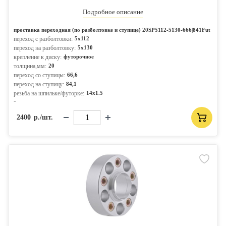
Подробное описание
проставка переходная (по разболтовке и ступице) 20SP5112-5130-666|841Fut
переход с разболтовки:
5x112
переход на разболтовку:
5x130
крепление к диску:
футорочное
толщина,мм:
20
переход со ступицы:
66,6
переход на ступицу:
84,1
резьба на шпильке/футорке:
14x1.5
-
2400
р./шт.