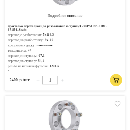
Подробное описание
проставка переходная (по разболтовке и ступице) 20SP51143-5100-
671|541Studs
переход с разболтовки:
5x114.3
переход на разболтовку:
5x100
крепление к диску:
шпилечное
толщина,мм:
20
переход со ступицы:
67,1
переход на ступицу:
54,1
резьба на шпильке/футорке:
12x1.5
-
2400
р./шт.