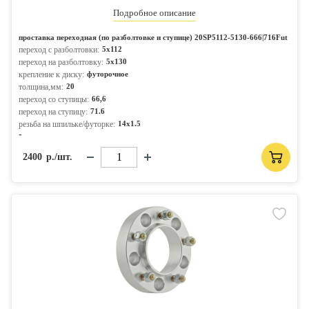
Подробное описание
проставка переходная (по разболтовке и ступице) 20SP5112-5130-666|716Fut
переход с разболтовки:
5x112
переход на разболтовку:
5x130
крепление к диску:
футорочное
толщина,мм:
20
переход со ступицы:
66,6
переход на ступицу:
71.6
резьба на шпильке/футорке:
14x1.5
-
2400
р./шт.