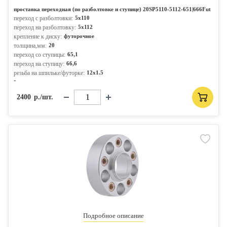
проставка переходная (по разболтовке и ступице) 20SP5110-5112-651|666Fut
переход с разболтовки:
5x110
переход на разболтовку:
5x112
крепление к диску:
футорочное
толщина,мм:
20
переход со ступицы:
65,1
переход на ступицу:
66,6
резьба на шпильке/футорке:
12x1.5
-
2400
р./шт.
Подробное описание