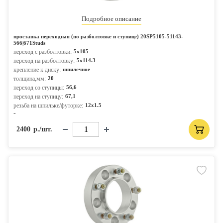
Подробное описание
проставка переходная (по разболтовке и ступице) 20SP5105-51143-
566|671Studs
переход с разболтовки:
5x105
переход на разболтовку:
5x114.3
крепление к диску:
шпилечное
толщина,мм:
20
переход со ступицы:
56,6
переход на ступицу:
67,1
резьба на шпильке/футорке:
12x1.5
-
2400
р./шт.