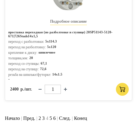
Подробное описание
проставка переходная (по разболтовке и ступице) 20SP51143-5120-
671|726Studs14x1,5
переход с разболтовки:
5x114.3
переход на разболтовку:
5x120
крепление к диску:
шпилечное
толщина,мм:
20
переход со ступицы:
67,1
переход на ступицу:
72,6
резьба на шпильке/футорке:
14x1.5
-
2400
р./шт.
Начало
|
Пред.
|
2
3
4
5
6
|
След.
|
Конец