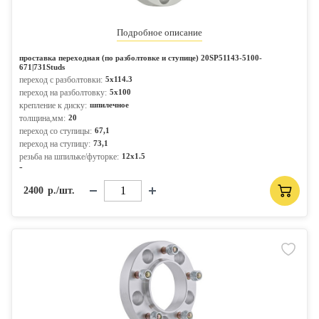
Подробное описание
проставка переходная (по разболтовке и ступице) 20SP51143-5100-
671|731Studs
переход с разболтовки:
5x114.3
переход на разболтовку:
5x100
крепление к диску:
шпилечное
толщина,мм:
20
переход со ступицы:
67,1
переход на ступицу:
73,1
резьба на шпильке/футорке:
12x1.5
-
2400
р./шт.