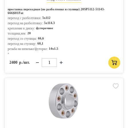
проставка переходная (по разболтовке и ступице) 20SP5112-51143-
666|601Fut
переход с разболтовки:
5x112
переход на разболтовку:
5x114.3
крепление к диску:
футорочное
толщина,мм:
20
переход со ступицы:
66,6
переход на ступицу:
60,1
резьба на шпильке/футорке:
14x1.5
-
2400
р./шт.