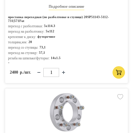
Подробное описание
проставка переходная (по разболтовке и ступице) 20SP51143-5112-
731|571Fut
переход с разболтовки:
5x114.3
переход на разболтовку:
5x112
крепление к диску:
футорочное
толщина,мм:
20
переход со ступицы:
73,1
переход на ступицу:
57,1
резьба на шпильке/футорке:
14x1.5
-
2400
р./шт.