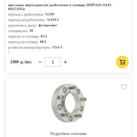
проставка переходная (по разболтовке и ступице) 20SP5110-51143-
601|731Fut
переход с разболтовки:
5x110
переход на разболтовку:
5x114.3
крепление к диску:
футорочное
толщина,мм:
20
переход со ступицы:
65,1
переход на ступицу:
60,1
резьба на шпильке/футорке:
12x1.5
-
2400
р./шт.
Подробное описание