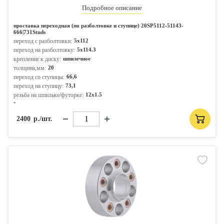
Подробное описание
проставка переходная (по разболтовке и ступице) 20SP5112-51143-
666|731Studs
переход с разболтовки:
5x112
переход на разболтовку:
5x114.3
крепление к диску:
шпилечное
толщина,мм:
20
переход со ступицы:
66,6
переход на ступицу:
73,1
резьба на шпильке/футорке:
12x1.5
-
2400
р./шт.