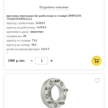
Подробное описание
проставка переходная (по разболтовке и ступице) 20SP51143-
731|561STUDS12x1,5
переход с разболтовки:
5x114.3
переход на разболтовку:
5x114.3
крепление к диску:
шпилечное
толщина,мм:
20
переход со ступицы:
73,1
переход на ступицу:
56,1
резьба на шпильке/футорке:
12x1.5
-
2400
р./шт.