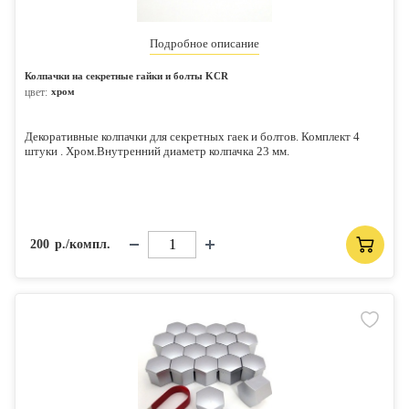
Подробное описание
Колпачки на секретные гайки и болты KCR
цвет:
хром
Декоративные колпачки для секретных гаек и болтов. Комплект 4
штуки . Хром.Внутренний диаметр колпачка 23 мм.
Колпачки
устанавливаются сверху колесных секреток и служат для защиты
колесного крепежа от внешнего воздействия, скрытия дефектов, а
также являются отличным дополнением к внешнему тюнингу
автомобиля.
200
р./компл.