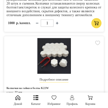
20 штук и съемник.Колпачки устанавливаются сверху колесных
болтов/гаек/секреток и служат для защиты колесного крепежа от
внешнего воздействия, скрытия дефектов, а также являются
отличным дополнением к внешнему тюнингу автомобиля.
1000
р./компл.
Подробное описание
Колпачки на гайки и болты K22W
ключ:
22 мм
цвет:
белый
Декоративные колпачки для колесных гаек и болтов. Комплект
Домой
Каталог
Избранное
Профиль
Корзина
20 штук и съемник.Колпачки устанавливаются сверху колесных