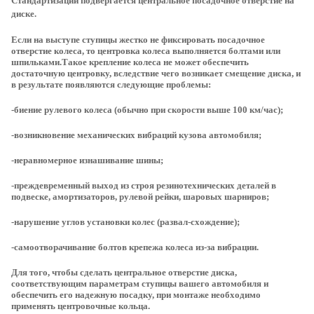
Стандартизации подвергается центральное посадочное отверстие на
диске.
Если на выступе ступицы жестко не фиксировать посадочное
отверстие колеса, то центровка колеса выполняется болтами или
шпильками.Такое крепление колеса не может обеспечить
достаточную центровку, вследствие чего возникает смещение диска, и
в результате появляются следующие проблемы:
-биение рулевого колеса (обычно при скорости выше 100 км/час);
-возникновение механических вибраций кузова автомобиля;
-неравномерное изнашивание шины;
-преждевременный выход из строя резинотехнических деталей в
подвеске, амортизаторов, рулевой рейки, шаровых шарниров;
-нарушение углов установки колес (развал-схождение);
-самоотворачивание болтов крепежа колеса из-за вибрации.
Для того, чтобы сделать центральное отверстие диска,
соответствующим параметрам ступицы вашего автомобиля и
обеспечить его надежную посадку, при монтаже необходимо
применять центровочные кольца.