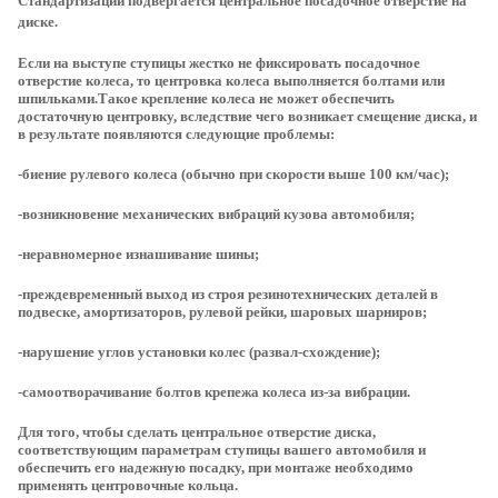
Стандартизации подвергается центральное посадочное отверстие на
диске.
Если на выступе ступицы жестко не фиксировать посадочное
отверстие колеса, то центровка колеса выполняется болтами или
шпильками.Такое крепление колеса не может обеспечить
достаточную центровку, вследствие чего возникает смещение диска, и
в результате появляются следующие проблемы:
-биение рулевого колеса (обычно при скорости выше 100 км/час);
-возникновение механических вибраций кузова автомобиля;
-неравномерное изнашивание шины;
-преждевременный выход из строя резинотехнических деталей в
подвеске, амортизаторов, рулевой рейки, шаровых шарниров;
-нарушение углов установки колес (развал-схождение);
-самоотворачивание болтов крепежа колеса из-за вибрации.
Для того, чтобы сделать центральное отверстие диска,
соответствующим параметрам ступицы вашего автомобиля и
обеспечить его надежную посадку, при монтаже необходимо
применять центровочные кольца.