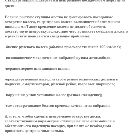
Стандартизации подвергается центральное посадочное отверстие на
диске.
Если на выступе ступицы жестко не фиксировать посадочное
отверстие колеса, то центровка колеса выполняется болтами или
шпильками.Такое крепление колеса не может обеспечить
достаточную центровку, вследствие чего возникает смещение диска, и
в результате появляются следующие проблемы:
-биение рулевого колеса (обычно при скорости выше 100 км/час);
-возникновение механических вибраций кузова автомобиля;
-неравномерное изнашивание шины;
-преждевременный выход из строя резинотехнических деталей в
подвеске, амортизаторов, рулевой рейки, шаровых шарниров;
-нарушение углов установки колес (развал-схождение);
-самоотворачивание болтов крепежа колеса из-за вибрации.
Для того, чтобы сделать центральное отверстие диска,
соответствующим параметрам ступицы вашего автомобиля и
обеспечить его надежную посадку, при монтаже необходимо
применять центровочные кольца.