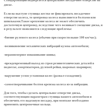
Стандартизации подвергается центральное посадочное отверстие на
диске.
Если на выступе ступицы жестко не фиксировать посадочное
отверстие колеса, то центровка колеса выполняется болтами или
шпильками.Такое крепление колеса не может обеспечить
достаточную центровку, вследствие чего возникает смещение диска, и
в результате появляются следующие проблемы:
-биение рулевого колеса (обычно при скорости выше 100 км/час);
-возникновение механических вибраций кузова автомобиля;
-неравномерное изнашивание шины;
-преждевременный выход из строя резинотехнических деталей в
подвеске, амортизаторов, рулевой рейки, шаровых шарниров;
-нарушение углов установки колес (развал-схождение);
-самоотворачивание болтов крепежа колеса из-за вибрации.
Для того, чтобы сделать центральное отверстие диска,
соответствующим параметрам ступицы вашего автомобиля и
обеспечить его надежную посадку, при монтаже необходимо
применять центровочные кольца.