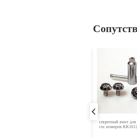
Сопутст
Вентиль для бескамерных шин
секретный винт для
TR414C
гос.номеров KK16