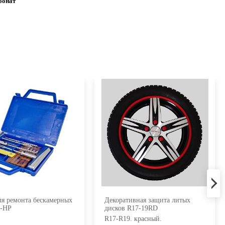
бонат
ля ремонта бескамерных
Декоративная защита литых
8-HP
дисков R17-19RD
R17-R19. красный.