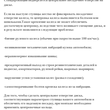
Стандартизации подвергается центральное посадочное отверстие на
диске.
Если на выступе ступицы жестко не фиксировать посадочное
отверстие колеса, то центровка колеса выполняется болтами или
шпильками.Такое крепление колеса не может обеспечить
достаточную центровку, вследствие чего возникает смещение диска, и
в результате появляются следующие проблемы:
-биение рулевого колеса (обычно при скорости выше 100 км/час);
-возникновение механических вибраций кузова автомобиля;
-неравномерное изнашивание шины;
-преждевременный выход из строя резинотехнических деталей в
подвеске, амортизаторов, рулевой рейки, шаровых шарниров;
-нарушение углов установки колес (развал-схождение);
-самоотворачивание болтов крепежа колеса из-за вибрации.
Для того, чтобы сделать центральное отверстие диска,
соответствующим параметрам ступицы вашего автомобиля и
обеспечить его надежную посадку, при монтаже необходимо
применять центровочные кольца.