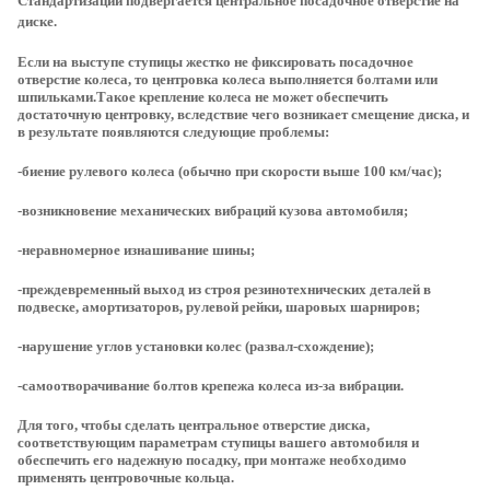
Стандартизации подвергается центральное посадочное отверстие на
диске.
Если на выступе ступицы жестко не фиксировать посадочное
отверстие колеса, то центровка колеса выполняется болтами или
шпильками.Такое крепление колеса не может обеспечить
достаточную центровку, вследствие чего возникает смещение диска, и
в результате появляются следующие проблемы:
-биение рулевого колеса (обычно при скорости выше 100 км/час);
-возникновение механических вибраций кузова автомобиля;
-неравномерное изнашивание шины;
-преждевременный выход из строя резинотехнических деталей в
подвеске, амортизаторов, рулевой рейки, шаровых шарниров;
-нарушение углов установки колес (развал-схождение);
-самоотворачивание болтов крепежа колеса из-за вибрации.
Для того, чтобы сделать центральное отверстие диска,
соответствующим параметрам ступицы вашего автомобиля и
обеспечить его надежную посадку, при монтаже необходимо
применять центровочные кольца.