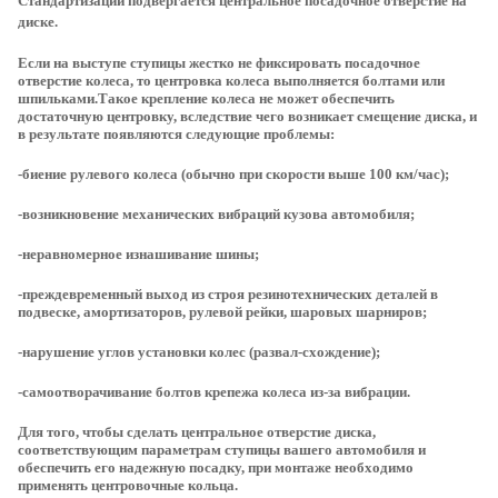
Стандартизации подвергается центральное посадочное отверстие на
диске.
Если на выступе ступицы жестко не фиксировать посадочное
отверстие колеса, то центровка колеса выполняется болтами или
шпильками.Такое крепление колеса не может обеспечить
достаточную центровку, вследствие чего возникает смещение диска, и
в результате появляются следующие проблемы:
-биение рулевого колеса (обычно при скорости выше 100 км/час);
-возникновение механических вибраций кузова автомобиля;
-неравномерное изнашивание шины;
-преждевременный выход из строя резинотехнических деталей в
подвеске, амортизаторов, рулевой рейки, шаровых шарниров;
-нарушение углов установки колес (развал-схождение);
-самоотворачивание болтов крепежа колеса из-за вибрации.
Для того, чтобы сделать центральное отверстие диска,
соответствующим параметрам ступицы вашего автомобиля и
обеспечить его надежную посадку, при монтаже необходимо
применять центровочные кольца.