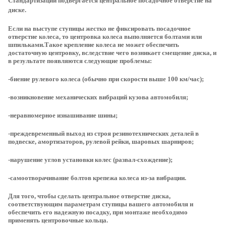
Стандартизации подвергается центральное посадочное отверстие на
диске.
Если на выступе ступицы жестко не фиксировать посадочное
отверстие колеса, то центровка колеса выполняется болтами или
шпильками.Такое крепление колеса не может обеспечить
достаточную центровку, вследствие чего возникает смещение диска, и
в результате появляются следующие проблемы:
-биение рулевого колеса (обычно при скорости выше 100 км/час);
-возникновение механических вибраций кузова автомобиля;
-неравномерное изнашивание шины;
-преждевременный выход из строя резинотехнических деталей в
подвеске, амортизаторов, рулевой рейки, шаровых шарниров;
-нарушение углов установки колес (развал-схождение);
-самоотворачивание болтов крепежа колеса из-за вибрации.
Для того, чтобы сделать центральное отверстие диска,
соответствующим параметрам ступицы вашего автомобиля и
обеспечить его надежную посадку, при монтаже необходимо
применять центровочные кольца.