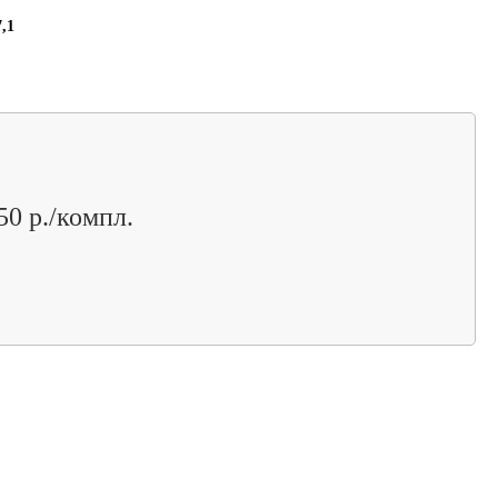
7,1
50 р./компл.