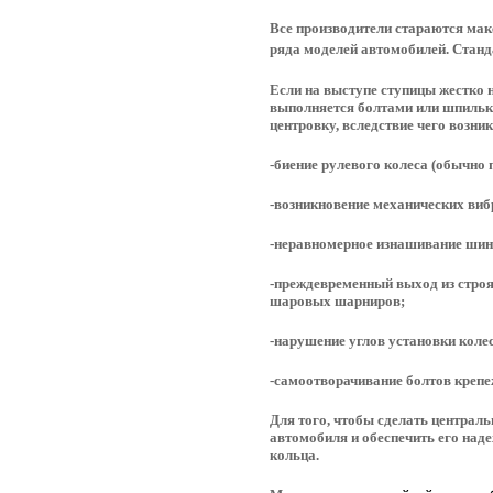
Все производители стараются мак
ряда моделей автомобилей. Станда
Если на выступе ступицы жестко н
выполняется болтами или шпилька
центровку, вследствие чего возни
-биение рулевого колеса (обычно 
-возникновение механических виб
-неравномерное изнашивание ши
-преждевременный выход из строя 
шаровых шарниров;
-нарушение углов установки колес
-самоотворачивание болтов крепеж
Для того, чтобы сделать централ
автомобиля и обеспечить его над
кольца.