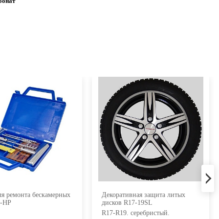
бонат
ля ремонта бескамерных
Декоративная защита литых
8-HP
дисков R17-19SL
R17-R19. серебристый.