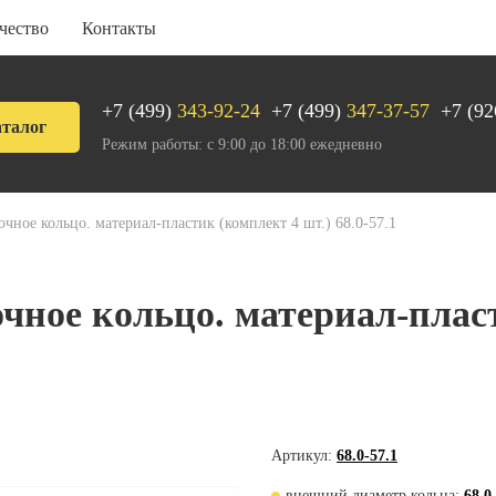
чество
Контакты
+7 (499)
343-92-24
+7 (499)
347-37-57
+7 (92
талог
Режим работы: с 9:00 до 18:00 ежедневно
чное кольцо. материал-пластик (комплект 4 шт.) 68.0-57.1
чное кольцо. материал-пласт
Артикул:
68.0-57.1
внешний диаметр кольца:
68,0