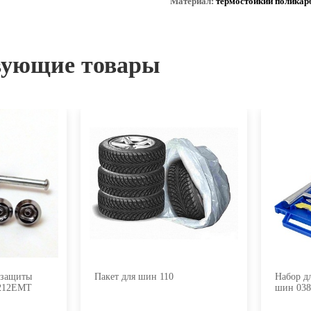
Материал:
термостойкий поликар
вующие товары
 защиты
Пакет для шин 110
Набор д
1212EMT
шин 03