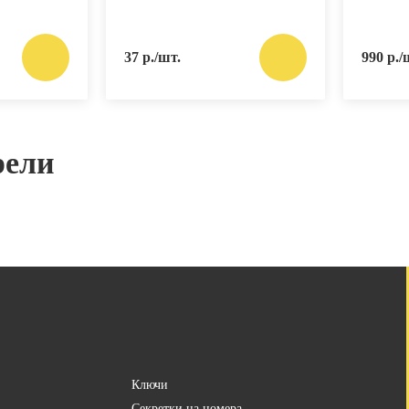
37 р./шт.
990 р./
рели
Ключи
Секретки на номера