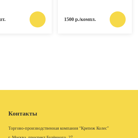
шт.
1500 р./компл.
Контакты
Торгово-производственная компания “Крепеж Колес”
г. Москва, проспект Будённого, 27