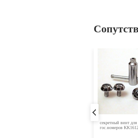
Сопутст
Вентиль для бескамерных шин
секретный винт для
TR414C
гос.номеров KK16