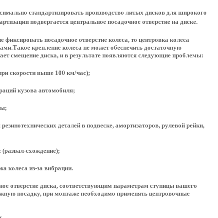
симально стандартизировать производство литых дисков для широкого
ртизации подвергается центральное посадочное отверстие на диске.
е фиксировать посадочное отверстие колеса, то центровка колеса
ми.Такое крепление колеса не может обеспечить достаточную
кает смещение диска, и в результате появляются следующие проблемы:
при скорости выше 100 км/час);
раций кузова автомобиля;
ны;
резинотехнических деталей в подвеске, амортизаторов, рулевой рейки,
 (развал-схождение);
а колеса из-за вибрации.
ьное отверстие диска, соответствующим параметрам ступицы вашего
ежную посадку, при монтаже необходимо применять центровочные