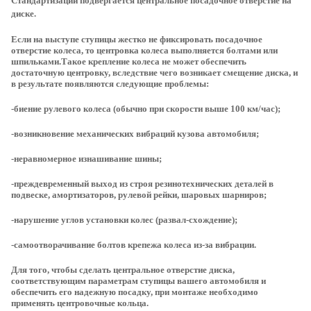
Стандартизации подвергается центральное посадочное отверстие на
диске.
Если на выступе ступицы жестко не фиксировать посадочное
отверстие колеса, то центровка колеса выполняется болтами или
шпильками.Такое крепление колеса не может обеспечить
достаточную центровку, вследствие чего возникает смещение диска, и
в результате появляются следующие проблемы:
-биение рулевого колеса (обычно при скорости выше 100 км/час);
-возникновение механических вибраций кузова автомобиля;
-неравномерное изнашивание шины;
-преждевременный выход из строя резинотехнических деталей в
подвеске, амортизаторов, рулевой рейки, шаровых шарниров;
-нарушение углов установки колес (развал-схождение);
-самоотворачивание болтов крепежа колеса из-за вибрации.
Для того, чтобы сделать центральное отверстие диска,
соответствующим параметрам ступицы вашего автомобиля и
обеспечить его надежную посадку, при монтаже необходимо
применять центровочные кольца.