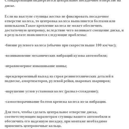
Стандартизации подвергается центральное посадочное отверстие на
диске.
Если на выступе ступицы жестко не фиксировать посадочное
отверстие колеса, то центровка колеса выполняется болтами или
шпильками.Такое крепление колеса не может обеспечить
достаточную центровку, вследствие чего возникает смещение диска, и
в результате появляются следующие проблемы:
-биение рулевого колеса (обычно при скорости выше 100 км/час);
-возникновение механических вибраций кузова автомобиля;
-неравномерное изнашивание шины;
-преждевременный выход из строя резинотехнических деталей в
подвеске, амортизаторов, рулевой рейки, шаровых шарниров;
-нарушение углов установки колес (развал-схождение);
-самоотворачивание болтов крепежа колеса из-за вибрации.
Для того, чтобы сделать центральное отверстие диска,
соответствующим параметрам ступицы вашего автомобиля и
обеспечить его надежную посадку, при монтаже необходимо
применять центровочные кольца.