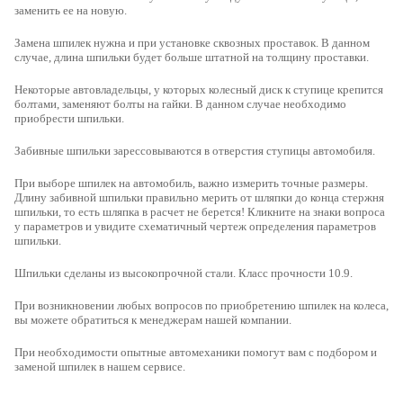
заменить ее на новую.
Замена шпилек нужна и при установке сквозных проставок. В данном
случае, длина шпильки будет больше штатной на толщину проставки.
Некоторые автовладельцы, у которых колесный диск к ступице крепится
болтами, заменяют болты на гайки. В данном случае необходимо
приобрести шпильки.
Забивные шпильки зарессовываются в отверстия ступицы автомобиля.
При выборе шпилек на автомобиль, важно измерить точные размеры
.
Длину забивной шпильки правильно мерить от шляпки до конца стержня
шпильки, то есть шляпка в расчет не берется! Кликните на знаки вопроса
у параметров и увидите схематичный чертеж определения параметров
шпильки.
Шпильки сделаны из высокопрочной стали
. Класс прочности 10.9.
При возникновении любых вопросов по приобретению шпилек на колеса,
вы можете обратиться к менеджерам нашей компании.
При необходимости опытные автомеханики помогут вам с подбором и
заменой шпилек в нашем сервисе.