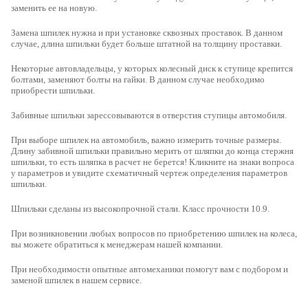
заменить ее на новую.
Замена шпилек нужна и при установке сквозных проставок. В данном
случае, длина шпильки будет больше штатной на толщину проставки.
Некоторые автовладельцы, у которых колесный диск к ступице крепится
болтами, заменяют болты на гайки. В данном случае необходимо
приобрести шпильки.
Забивные шпильки зарессовываются в отверстия ступицы автомобиля.
При выборе шпилек на автомобиль, важно измерить точные размеры
.
Длину забивной шпильки правильно мерить от шляпки до конца стержня
шпильки, то есть шляпка в расчет не берется! Кликните на знаки вопроса
у параметров и увидите схематичный чертеж определения параметров
шпильки.
Шпильки сделаны из высокопрочной стали
. Класс прочности 10.9.
При возникновении любых вопросов по приобретению шпилек на колеса,
вы можете обратиться к менеджерам нашей компании.
При необходимости опытные автомеханики помогут вам с подбором и
заменой шпилек в нашем сервисе.