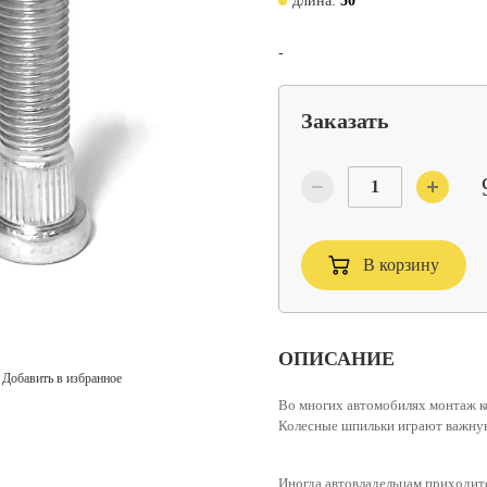
длина:
50
-
Заказать
В корзину
ОПИСАНИЕ
Добавить в избранное
Во многих автомобилях монтаж ко
Колесные шпильки
играют важную
Иногда автовладельцам приходитс