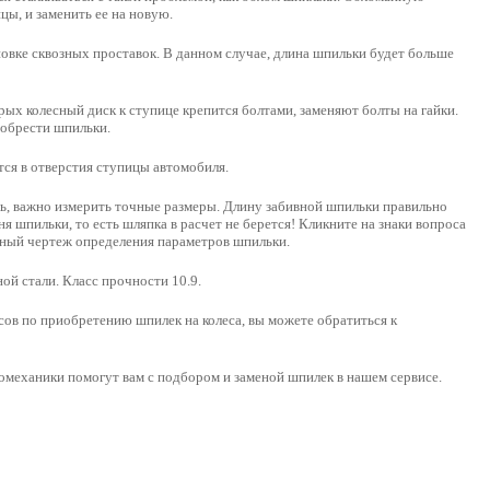
цы, и заменить ее на новую.
овке сквозных проставок. В данном случае, длина шпильки будет больше
рых колесный диск к ступице крепится болтами, заменяют болты на гайки.
обрести шпильки.
ся в отверстия ступицы автомобиля.
ь, важно измерить точные размеры
. Длину забивной шпильки правильно
я шпильки, то есть шляпка в расчет не берется! Кликните на знаки вопроса
чный чертеж определения параметров шпильки.
ой стали
. Класс прочности 10.9.
ов по приобретению шпилек на колеса, вы можете обратиться к
механики помогут вам с подбором и заменой шпилек в нашем сервисе.