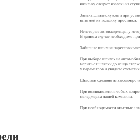
шпильку следует извлечь из ступи
Замена шпилек нужна и при устан
штатной на толщину проставки.
Некоторые автовладельцы, у кото
В данном случае необходимо при
Забивные шпильки зарессовывают
При выборе шпилек на автомобил
мерить от шляпки до конца стержн
у параметров и увидите схемати
Шпильки сделаны из высокопрочн
При возникновении любых вопрос
менеджерам нашей компании.
При необходимости опытные авто
рели