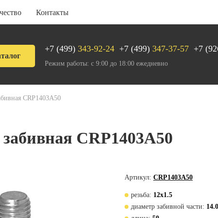
чество
Контакты
+7 (499)
343-92-24
+7 (499)
347-37-57
+7 (92
талог
Режим работы: с 9:00 до 18:00 ежедневно
абивная CRP1403А50
 забивная CRP1403А50
Артикул:
CRP1403А50
резьба:
12х1.5
диаметр забивной части:
14.