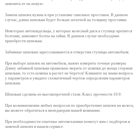
заменить ее на новую.
Замена шпилек нужна и при установке сквозных проставок. В данном
случае, длина шпильки будет больше штатной на толщину проставки.
Некоторые автовладельцы, у которых колесный диск к ступице крепится
болтами, заменяют болты на гайки. В данном случае необходимо
приобрести шпильки.
Забивные шпильки зарессовываются в отверстия ступицы автомобиля.
При выборе шпилек на автомобиль, важно измерить точные размеры
.
Длину забивной шпильки правильно мерить от шляпки до конца стержня
шпильки, то есть шляпка в расчет не берется! Кликните на знаки вопроса
у параметров и увидите схематичный чертеж определения параметров
шпильки.
Шпильки сделаны из высокопрочной стали
. Класс прочности 10.9.
При возникновении любых вопросов по приобретению шпилек на колеса,
вы можете обратиться к менеджерам нашей компании.
При необходимости опытные автомеханики помогут вам с подбором и
заменой шпилек в нашем сервисе.