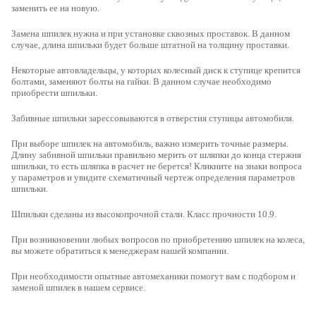
заменить ее на новую.
Замена шпилек нужна и при установке сквозных проставок. В данном
случае, длина шпильки будет больше штатной на толщину проставки.
Некоторые автовладельцы, у которых колесный диск к ступице крепится
болтами, заменяют болты на гайки. В данном случае необходимо
приобрести шпильки.
Забивные шпильки зарессовываются в отверстия ступицы автомобиля.
При выборе шпилек на автомобиль, важно измерить точные размеры
.
Длину забивной шпильки правильно мерить от шляпки до конца стержня
шпильки, то есть шляпка в расчет не берется! Кликните на знаки вопроса
у параметров и увидите схематичный чертеж определения параметров
шпильки.
Шпильки сделаны из высокопрочной стали
. Класс прочности 10.9.
При возникновении любых вопросов по приобретению шпилек на колеса,
вы можете обратиться к менеджерам нашей компании.
При необходимости опытные автомеханики помогут вам с подбором и
заменой шпилек в нашем сервисе.