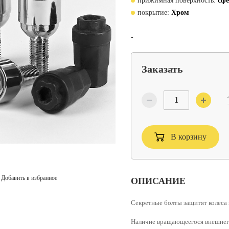
прижимная поверхность:
сф
покрытие:
Хром
-
Заказать
В корзину
Добавить в избранное
ОПИСАНИЕ
Cекретные болты
защитят колеса 
Наличие вращающеегося внешнег