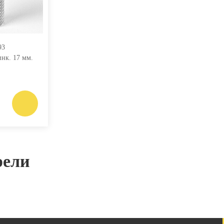
93
инк. 17 мм.
рели