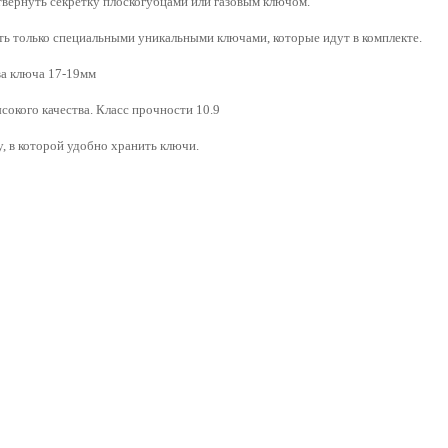
твернуть секретку плоскогубцами или газовым ключом.
ь только специальными уникальными ключами, которые идут в комплекте.
ва ключа 17-19мм
сокого качества.
Класс прочности 10.9
, в которой удобно хранить ключи.