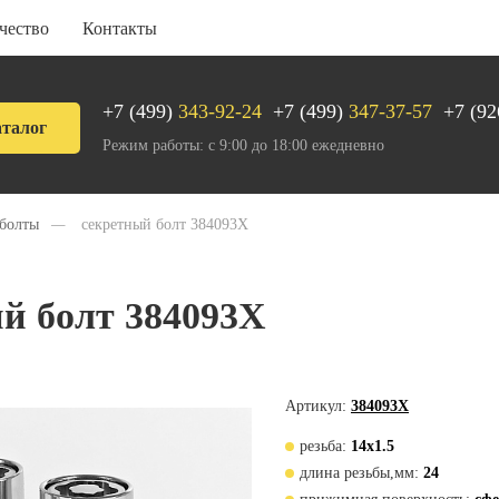
чество
Контакты
+7 (499)
343-92-24
+7 (499)
347-37-57
+7 (92
талог
Режим работы: с 9:00 до 18:00 ежедневно
 болты
—
секретный болт 384093X
й болт 384093X
Артикул:
384093X
резьба:
14х1.5
длина резьбы,мм:
24