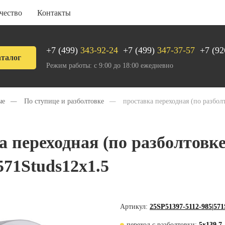
чество
Контакты
+7 (499)
343-92-24
+7 (499)
347-37-57
+7 (92
талог
Режим работы: с 9:00 до 18:00 ежедневно
ые
—
По ступице и разболтовке
—
проставка переходная (по разбол
а переходная (по разболтовке
571Studs12х1.5
Артикул:
25SP51397-5112-985|571
переход с разболтовки:
5х139.7