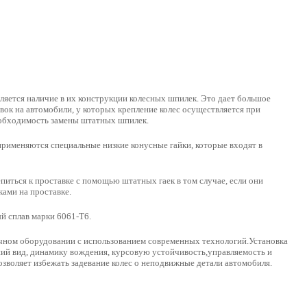
ляется наличие в их конструкции колесных шпилек. Это дает большое
ок на автомобили, у которых крепление колес осуществляется при
еобходимость замены штатных шпилек.
применяются специальные низкие конусные гайки, которые входят в
иться к проставке с помощью штатных гаек в том случае, если они
ами на проставке.
 сплав марки 6061-Т6.
чном оборудовании с использованием современных технологий.Установка
ий вид, динамику вождения, курсовую устойчивость,управляемость и
зволяет избежать задевание колес о неподвижные детали автомобиля.