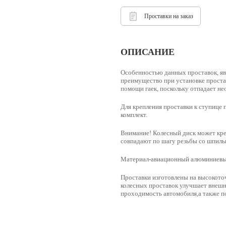
Проставки на заказ
ОПИСАНИЕ
Особенностью данных проставок, яв
преимущество при установке простав
помощи гаек, поскольку отпадает н
Для крепления проставки к ступице 
комплект.
Внимание! Колесный диск может креп
совпадают по шагу резьбы со шпильк
Материал-
авиационный алюминиевый
Проставки изготовлены на высокото
колесных проставок улучшает внешн
проходимость автомобиля,а также по