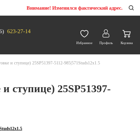
Внимание! Изменился фактический адрес.
6)
623-27-14
Избранное
Профиль
Корзина
товке и ступице) 25SP51397-5112-985|571Studs12х1.5
 и ступице) 25SP51397-
Studs12х1.5