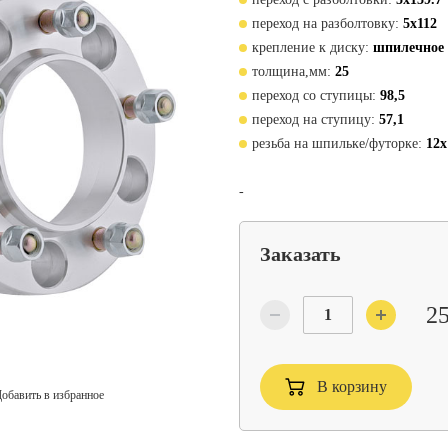
переход на разболтовку:
5x112
крепление к диску:
шпилечное
толщина,мм:
25
переход со ступицы:
98,5
переход на ступицу:
57,1
резьба на шпильке/футорке:
12x
-
Заказать
25
В корзину
обавить в избранное