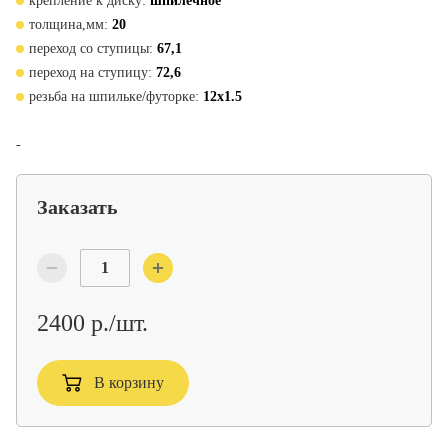
крепление к диску:
шпилечное
толщина,мм:
20
переход со ступицы:
67,1
переход на ступицу:
72,6
резьба на шпильке/футорке:
12x1.5
-
Заказать
2400 р./шт.
В корзину