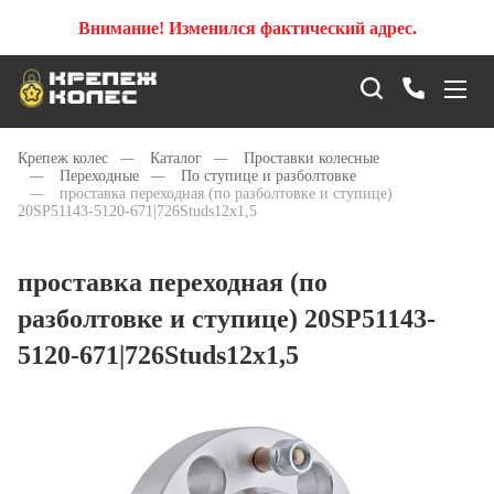
Внимание! Изменился фактический адрес.
Крепеж колес
—
Каталог
—
Проставки колесные
—
Переходные
—
По ступице и разболтовке
—
проставка переходная (по разболтовке и ступице)
20SP51143-5120-671|726Studs12x1,5
проставка переходная (по
разболтовке и ступице) 20SP51143-
5120-671|726Studs12x1,5