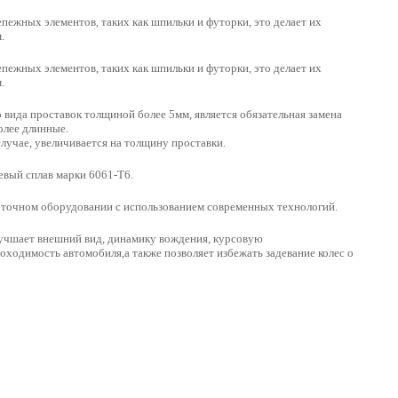
пежных элементов, таких как шпильки и футорки, это делает их
.
пежных элементов, таких как шпильки и футорки, это делает их
.
вида проставок толщиной более 5мм, является обязательная замена
олее длинные.
случае, увеличивается на толщину проставки.
вый сплав марки 6061-Т6.
оточном оборудовании с использованием современных технологий.
лучшает внешний вид, динамику вождения, курсовую
оходимость автомобиля,а также позволяет избежать задевание колес о