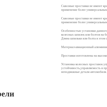
Сквозные проставки не имеют кре
применение более универсальным
Сквозные проставки
не имеют кре
применение более универсальным
Особенностью установки данного 
колесных шпилек или болтов на б
Длина шпильки или болта в этом 
Материал-авиационный алюминие
Проставки изготовлены на высок
Установка колесных проставок у
устойчивость,управляемость и пр
неподвижные детали автомобиля.
рели