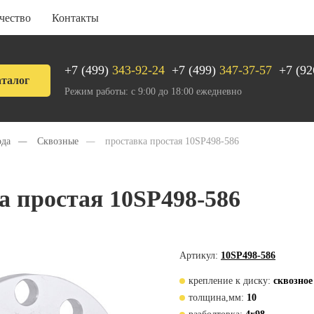
чество
Контакты
+7 (499)
343-92-24
+7 (499)
347-37-57
+7 (92
талог
Режим работы: с 9:00 до 18:00 ежедневно
ода
—
Сквозные
—
проставка простая 10SP498-586
а простая 10SP498-586
Артикул:
10SP498-586
крепление к диску:
сквозное
толщина,мм:
10