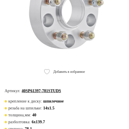
Добавить в избранное
Артикул:
40SP61397-781STUDS
крепление к диску:
шпилечное
резьба на шпильке:
14x1.5
толщина,мм:
40
разболтовка:
6x139.7
ступица:
78,1