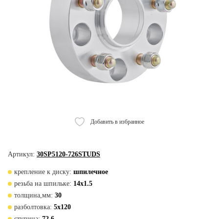
Добавить в избранное
Артикул:
30SP5120-726STUDS
крепление к диску:
шпилечное
резьба на шпильке:
14x1.5
толщина,мм:
30
разболтовка:
5x120
ступица:
72,6