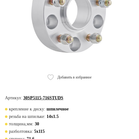
Добавить в избранное
Артикул:
30SP5115-716STUDS
крепление к диску:
шпилечное
резьба на шпильке:
14x1.5
толщина,мм:
30
разболтовка:
5x115
ступица:
71,6