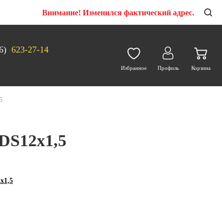
Внимание! Изменился фактический адрес.
6)
623-27-14
Избранное
Профиль
Корзина
5
DS12х1,5
х1,5