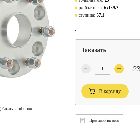
толщина,мм:
25
разболтовка:
6x139.7
ступица:
67,1
-
Заказать
23
В корзину
обавить в избранное
Проставки на заказ