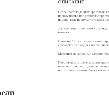
ОПИСАНИЕ
Особенностью данных проставок, яв
преимущество при установке простав
помощи гаек, поскольку отпадает н
Для крепления проставки к ступице 
комплект.
Внимание! Колесный диск может креп
совпадают по шагу резьбы со шпильк
Материал-
авиационный алюминиевый
Проставки изготовлены на высокото
колесных проставок улучшает внешн
проходимость автомобиля,а также по
рели