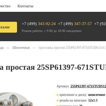
чество
Контакты
+7 (499)
343-92-24
+7 (499)
347-37-57
+7 (92
талог
Режим работы: с 9:00 до 18:00 ежедневно
ода
—
Шпилечные
—
проставка простая 25SP61397-671STUDS12х1,
а простая 25SP61397-671STU
Артикул:
25SP61397-671STUDS12
крепление к диску:
шпилечное
резьба на шпильке:
12x1.5