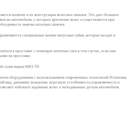
ляется наличие в их конструкции колесных шпилек. Это дает большое
ок на автомобили, у которых крепление колес осуществляется при
еобходимость замены штатных шпилек.
применяются специальные низкие конусные гайки, которые входят в
иться к проставке с помощью штатных гаек в том случае, если они
ами на проставке.
 сплав марки 6061-Т6.
чном оборудовании с использованием современных технологий.Установка
ий вид, динамику вождения, курсовую устойчивость,управляемость и
зволяет избежать задевание колес о неподвижные детали автомобиля.