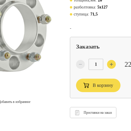
толщина,мм:
20
разболтовка:
5х127
ступица:
71,5
-
Заказать
22
В корзину
обавить в избранное
Проставки на заказ