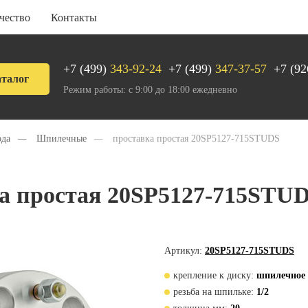
чество
Контакты
+7 (499)
343-92-24
+7 (499)
347-37-57
+7 (92
талог
Режим работы: с 9:00 до 18:00 ежедневно
ода
—
Шпилечные
—
проставка простая 20SP5127-715STUDS
а простая 20SP5127-715STU
Артикул:
20SP5127-715STUDS
крепление к диску:
шпилечное
резьба на шпильке:
1/2