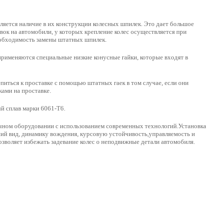
ляется наличие в их конструкции колесных шпилек. Это дает большое
ок на автомобили, у которых крепление колес осуществляется при
еобходимость замены штатных шпилек.
применяются специальные низкие конусные гайки, которые входят в
иться к проставке с помощью штатных гаек в том случае, если они
ами на проставке.
 сплав марки 6061-Т6.
чном оборудовании с использованием современных технологий.Установка
ий вид, динамику вождения, курсовую устойчивость,управляемость и
зволяет избежать задевание колес о неподвижные детали автомобиля.