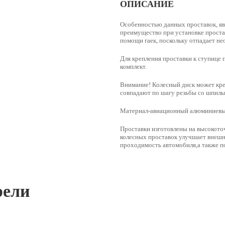
ОПИСАНИЕ
Особенностью данных проставок, яв
преимущество при установке простав
помощи гаек, поскольку отпадает н
Для крепления проставки к ступице 
комплект.
Внимание! Колесный диск может креп
совпадают по шагу резьбы со шпильк
Материал-
авиационный алюминиевый
Проставки изготовлены на высокото
колесных проставок улучшает внешн
проходимость автомобиля,а также по
рели