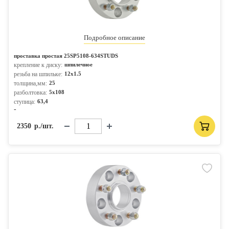
Подробное описание
проставка простая 25SP5108-634STUDS
крепление к диску:
шпилечное
резьба на шпильке:
12x1.5
толщина,мм:
25
разболтовка:
5x108
ступица:
63,4
-
2350
р./шт.