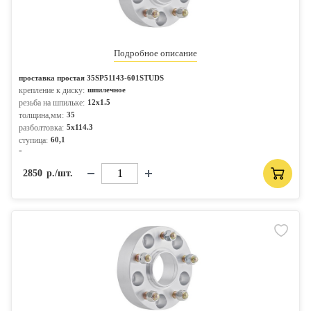
Подробное описание
проставка простая 35SP51143-601STUDS
крепление к диску:
шпилечное
резьба на шпильке:
12x1.5
толщина,мм:
35
разболтовка:
5x114.3
ступица:
60,1
-
2850
р./шт.