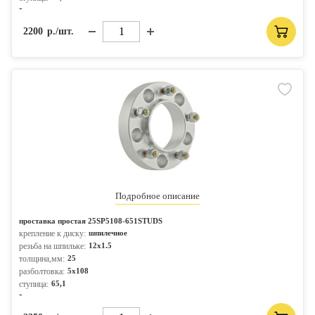
-
2200
р./шт.
Подробное описание
проставка простая 25SP5108-651STUDS
крепление к диску:
шпилечное
резьба на шпильке:
12x1.5
толщина,мм:
25
разболтовка:
5x108
ступица:
65,1
-