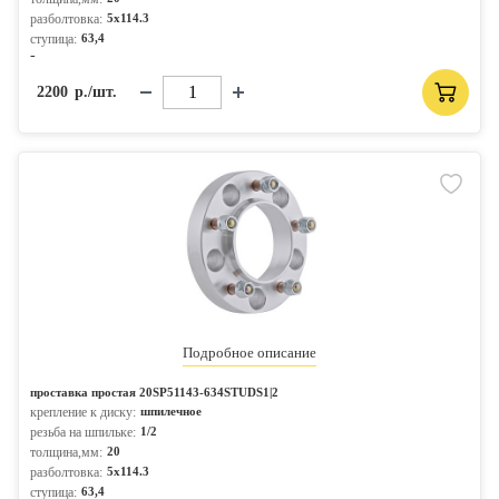
разболтовка:
5x114.3
ступица:
63,4
-
2200
р./шт.
Подробное описание
проставка простая 20SP51143-634STUDS1|2
крепление к диску:
шпилечное
резьба на шпильке:
1/2
толщина,мм:
20
разболтовка:
5x114.3
ступица:
63,4