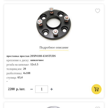
Подробное описание
проставка простая 20SP4108-634STUDS
крепление к диску:
шпилечное
резьба на шпильке:
12x1.5
толщина,мм:
20
разболтовка:
4x108
ступица:
63,4
-
2200
р./шт.