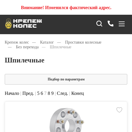
Внимание! Изменился фактический адрес.
Крепеж колес
—
Каталог
—
Проставки колесные
—
Без перехода
—
Шпилечные
Шпилечные
Подбор по параметрам
Начало
|
Пред.
|
5
6
7
8
9
|
След.
|
Конец