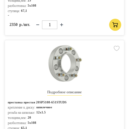
толщина,мм:
25
разболтовка:
5x108
ступица:
67,1
-
2350
р./шт.
Подробное описание
проставка простая 20SP5108-651STUDS
крепление к диску:
шпилечное
резьба на шпильке:
12x1.5
толщина,мм:
20
разболтовка:
5x108
ступица:
65,1