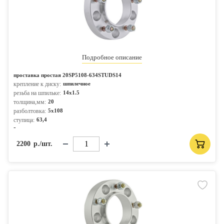
Подробное описание
проставка простая 20SP5108-634STUDS14
крепление к диску:
шпилечное
резьба на шпильке:
14x1.5
толщина,мм:
20
разболтовка:
5x108
ступица:
63,4
-
2200
р./шт.