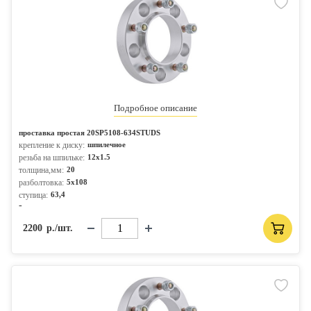
Подробное описание
проставка простая 20SP5108-634STUDS
крепление к диску:
шпилечное
резьба на шпильке:
12x1.5
толщина,мм:
20
разболтовка:
5x108
ступица:
63,4
-
2200
р./шт.