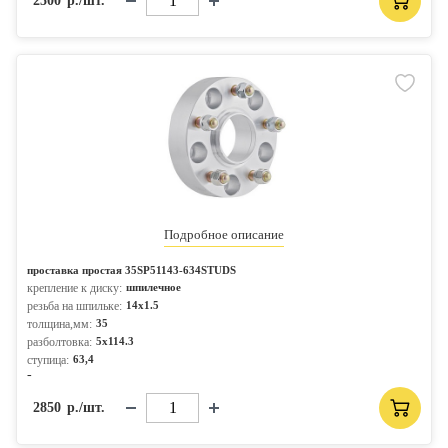
2500
р./шт.
Подробное описание
проставка простая 35SP51143-634STUDS
крепление к диску:
шпилечное
резьба на шпильке:
14x1.5
толщина,мм:
35
разболтовка:
5x114.3
ступица:
63,4
-
2850
р./шт.