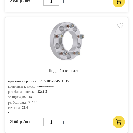
2350
р./шт.
Подробное описание
проставка простая 15SP5108-634STUDS
крепление к диску:
шпилечное
резьба на шпильке:
12x1.5
толщина,мм:
15
разболтовка:
5x108
ступица:
63,4
-
2100
р./шт.