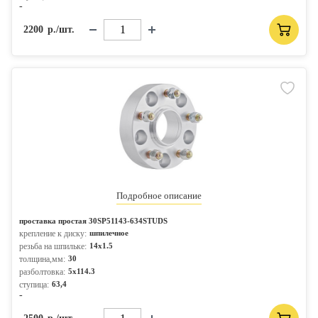
-
2200
р./шт.
Подробное описание
проставка простая 30SP51143-634STUDS
крепление к диску:
шпилечное
резьба на шпильке:
14x1.5
толщина,мм:
30
разболтовка:
5x114.3
ступица:
63,4
-