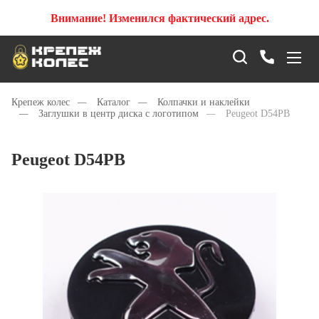
Внимание! Изменился фактический адрес.
Крепеж колес
—
Каталог
—
Колпачки и наклейки
—
Заглушки в центр диска с логотипом
—
Peugeot D54PB
Peugeot D54PB