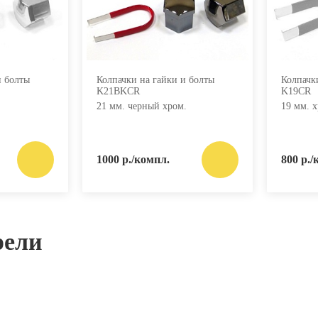
и болты
Колпачки на гайки и болты
Колпачк
K21BKCR
K19CR
21 мм. черный хром.
19 мм. х
1000 р./компл.
800 р./
рели