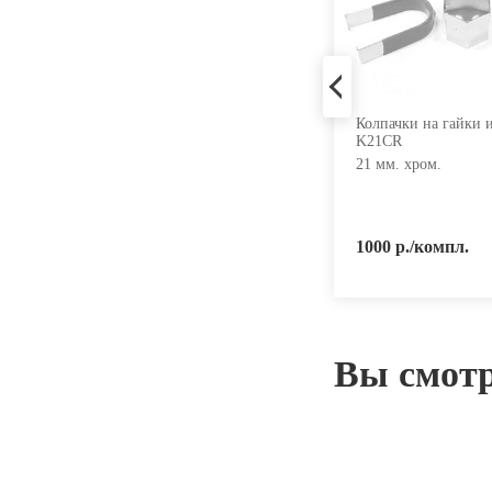
Колпачки на гайки и болты
Колпачки на гайки 
K17BKCR
K21CR
17 мм. черный хром.
21 мм. хром.
800 р./компл.
1000 р./компл.
Вы смот