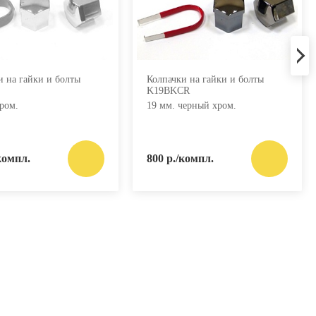
и на гайки и болты
Колпачки на гайки и болты
K19BKCR
ром.
19 мм. черный хром.
компл.
800 р./компл.