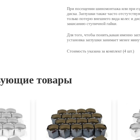
При посещении шиномонтажа или при езд
диска. Заглушки также часто отстутству
только потерю внешнего вида колес и дис
закисанию ступичной гайки.
Для того, чтобы понять,какая именно за
установка заглушки занимает менее мину
Стоимость указана за комплект (4 шт.)
вующие товары