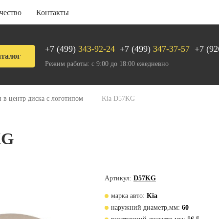
чество
Контакты
+7 (499)
343-92-24
+7 (499)
347-37-57
+7 (92
талог
Режим работы: с 9:00 до 18:00 ежедневно
 в центр диска с логотипом
—
Kia D57KG
KG
Артикул:
D57KG
марка авто:
Kia
наружний диаметр,мм:
60