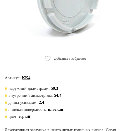
Добавить в избранное
Артикул:
KK4
наружний диаметр,мм:
59,3
внутренний диаметр,мм:
54,4
длина усика,мм:
2,4
лицевая поверхность:
плоская
цвет:
серый
Декоративная заглушка в центр литых колесных дисков. Серая.