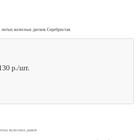
 литых колесных дисков.Серебристая.
130 р./шт.
итых колесных диков.