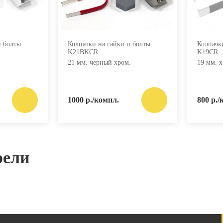
и болты
Колпачки на гайки и болты
Колпачк
K21BKCR
K19CR
21 мм. черный хром.
19 мм. х
1000 р./компл.
800 р./
рели