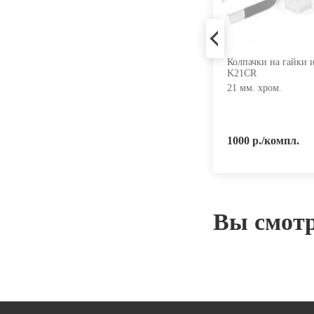
Колпачки на гайки и болты
Колпачки на гайки 
K17BKCR
K21CR
17 мм. черный хром.
21 мм. хром.
800 р./компл.
1000 р./компл.
Вы смот