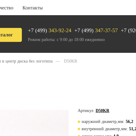
чество
Контакты
+7 (499)
343-92-24
+7 (499)
347-37-57
+7 (92
талог
Режим работы: с 9:00 до 18:00 ежедневно
 в центр диска без логотипа
—
D50KR
Артикул:
D50KR
наружний диаметр,мм:
56,2
внутренний диаметр,мм:
51,