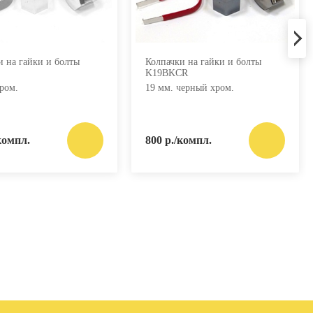
и на гайки и болты
Колпачки на гайки и болты
K19BKCR
ром.
19 мм. черный хром.
компл.
800 р./компл.