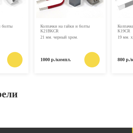
и болты
Колпачки на гайки и болты
Колпачк
K21BKCR
K19CR
21 мм. черный хром.
19 мм. х
1000 р./компл.
800 р./
рели