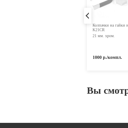
Колпачки на гайки и болты
Колпачки на гайки 
K17BKCR
K21CR
17 мм. черный хром.
21 мм. хром.
800 р./компл.
1000 р./компл.
Вы смот