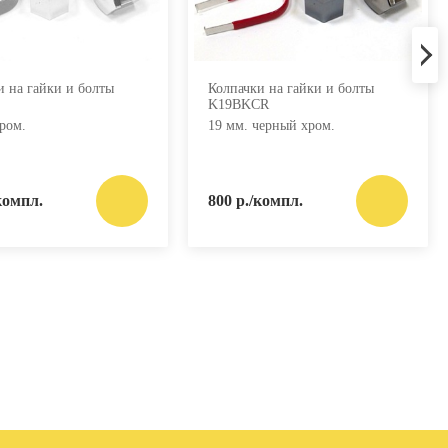
и на гайки и болты
Колпачки на гайки и болты
K19BKCR
ром.
19 мм. черный хром.
компл.
800 р./компл.