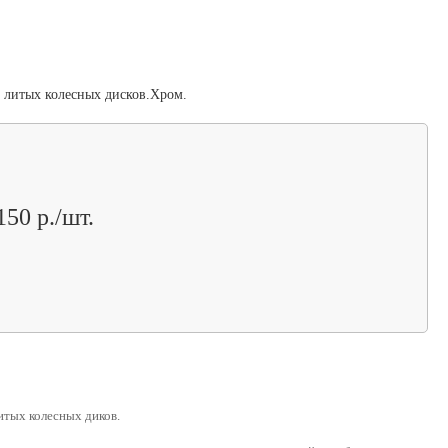
р литых колесных дисков.Хром.
150 р./шт.
итых колесных диков.