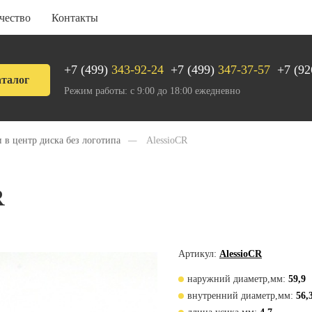
чество
Контакты
+7 (499)
343-92-24
+7 (499)
347-37-57
+7 (92
талог
Режим работы: с 9:00 до 18:00 ежедневно
 в центр диска без логотипа
—
AlessioCR
R
Артикул:
AlessioCR
наружний диаметр,мм:
59,9
внутренний диаметр,мм:
56,