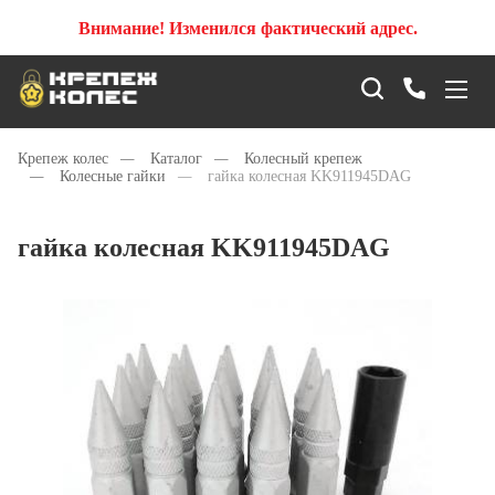
Внимание! Изменился фактический адрес.
Крепеж колес
—
Каталог
—
Колесный крепеж
—
Колесные гайки
—
гайка колесная KK911945DAG
гайка колесная KK911945DAG