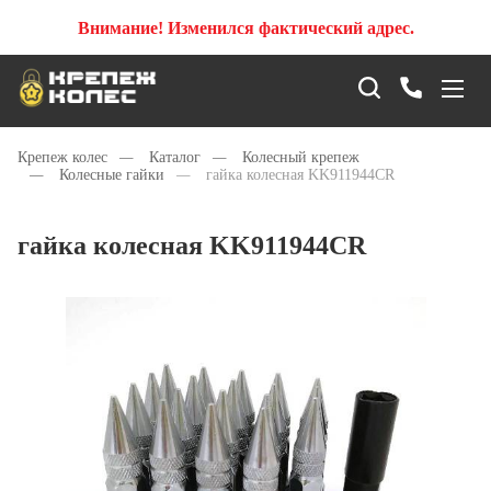
Внимание! Изменился фактический адрес.
Крепеж колес
—
Каталог
—
Колесный крепеж
—
Колесные гайки
—
гайка колесная KK911944CR
гайка колесная KK911944CR