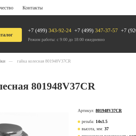
чество
Контакты
+7 (499)
343-92-24
+7 (499)
347-37-57
+7 (92
талог
Режим работы: с 9:00 до 18:00 ежедневно
йки
—
гайка колесная 801948V37CR
лесная 801948V37CR
Артикул:
801948V37CR
резьба:
14х1.5
высота, мм:
37