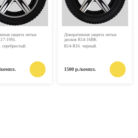
ивная защита литых
Декоративная защита литых
R17-19SL
дисков R14-16BK
. серебристый.
R14-R16. черный.
/компл.
1500 р./компл.