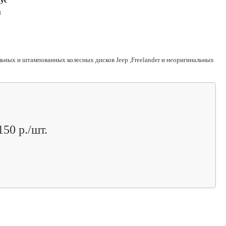
ус
я
льных и штампованных колесных дисков Jeep ,Freelander и неоригинальных
150 р./шт.