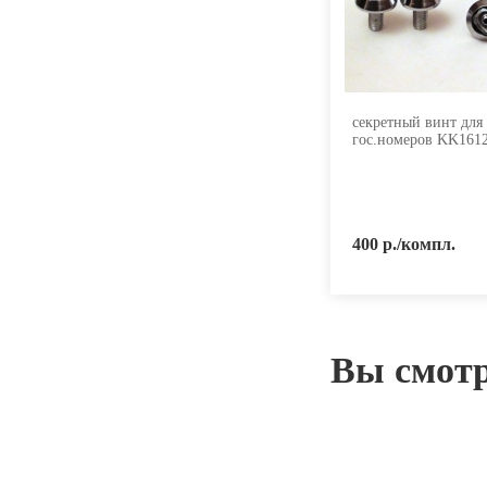
секретный винт для
гос.номеров KK16
400 р./компл.
Вы смот