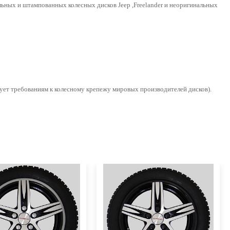
льных и штампованных колесных дисков Jeep ,Freelander и неоригинальных
вует требованиям к колесному крепежу мировых производителей дисков).