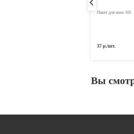
Вентиль для бескамерных шин
Пакет для шин 105
TR414CRD
350 р./компл.
37 р./шт.
Вы смот