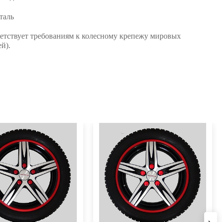
таль
ветствует требованиям к колесному крепежу мировых
й).