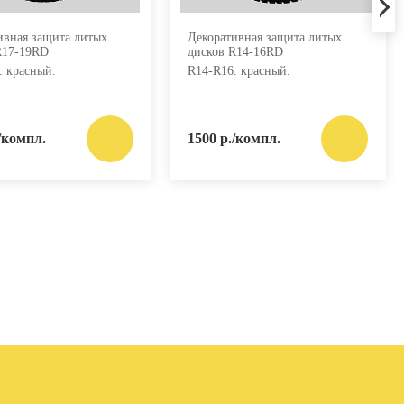
ивная защита литых
Декоративная защита литых
R17-19RD
дисков R14-16RD
. красный.
R14-R16. красный.
/компл.
1500 р./компл.