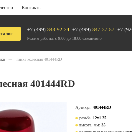
чество
Контакты
+7 (499)
343-92-24
+7 (499)
347-37-57
+7 (92
талог
Режим работы: с 9:00 до 18:00 ежедневно
йки
—
гайка колесная 401444RD
лесная 401444RD
Артикул:
401444RD
резьба:
12х1.25
высота, мм:
35