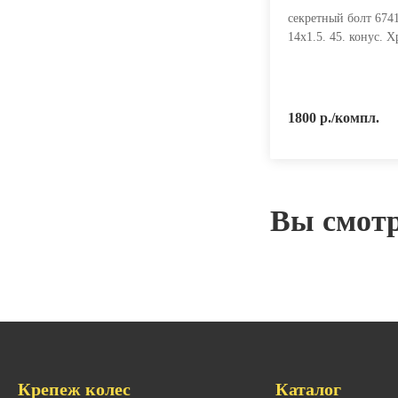
секретный болт 67
14х1.5. 45. конус. Х
1800 р./компл.
Вы смот
Крепеж колес
Каталог