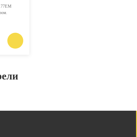
4177EM
ром.
рели