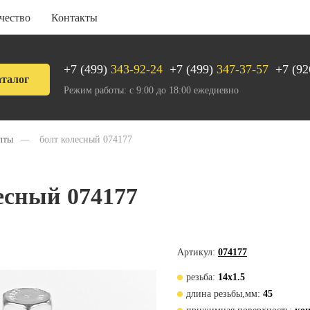
чество
Контакты
+7 (499)
343-92-24
+7 (499)
347-37-57
+7 (92
талог
Режим работы: с 9:00 до 18:00 ежедневно
лты
—
болт колесный 074177
есный 074177
Артикул:
074177
резьба:
14х1.5
длина резьбы,мм:
45