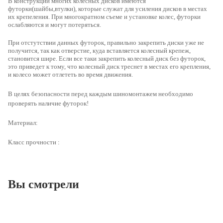
В конструкции многих колесных дисков имеются
футорки(шайбы,втулки), которые
служат для усиления дисков в местах
их крепеления
. При многократном съеме и установке колес, футорки
ослабляются и могут потеряться.
При отстутствии данных футорок
, правильно закрепить диски уже не
получится, так как отверстие, куда вставляется колесный крепеж,
становится шире. Если все таки закрепить колесный диск без футорок,
это приведет к тому, что колесный диск треснет в местах его крепления,
и колесо может отлететь во время движения.
В целях безопасности перед каждым шиномонтажем необходимо
проверять наличие футорок!
Материал:
высокопрочная сталь
Класс прочности :
10,9
Вы смотрели